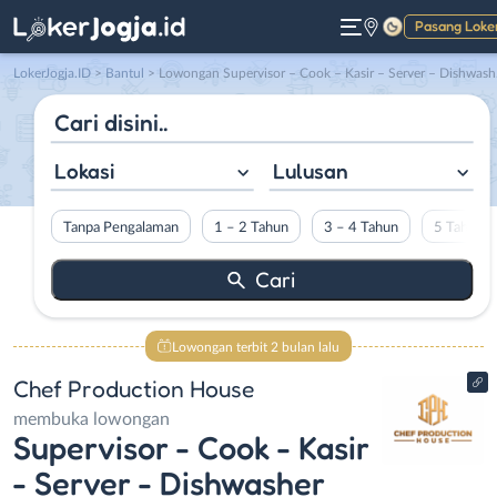
Pasang Loke
Gelap
LokerJogja.ID
>
Bantul
> Lowongan Supervisor – Cook – Kasir – Server – Dishwasher di Chef Production House
Lokasi
Lulusan
Tanpa Pengalaman
1 – 2 Tahun
3 – 4 Tahun
5 Tahun L
Lowongan terbit 2 bulan lalu
Chef Production House
membuka lowongan
Supervisor - Cook - Kasir
- Server - Dishwasher