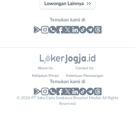
Lowongan Lainnya
Temukan kami di
Laporan
Lowongan
Administrasi
Bantul
Nama
About Us
Contact Us
Ahli
Bebas
Lengkap
*
Kebijakan Privasi
Ketentuan Pemasangan
Gizi
(Remote
Temukan kami di
Ahli
Work)
Kecantikan
Gunungkidul
© 2026 PT Saka Cipta Swakarya (Roocket Media). All Rights
Website
No. Telp /
Analis
Kota
Reserved.
URL
Email
WhatsApp
*
*
*
/
Jogja
Peneliti
Kulon
Kirim kode
Animator
Progo
Apoteker
Luar