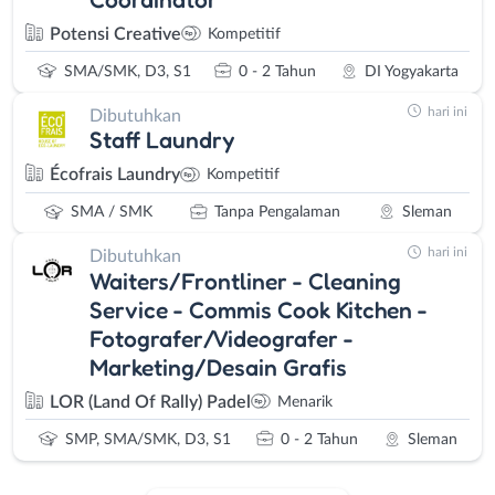
Potensi Creative
Kompetitif
SMA/SMK, D3, S1
0 - 2 Tahun
DI Yogyakarta
hari ini
Dibutuhkan
Staff Laundry
Écofrais Laundry
Kompetitif
SMA / SMK
Tanpa Pengalaman
Sleman
hari ini
Dibutuhkan
Waiters/Frontliner - Cleaning
Service - Commis Cook Kitchen -
Fotografer/Videografer -
Marketing/Desain Grafis
LOR (Land Of Rally) Padel
Menarik
SMP, SMA/SMK, D3, S1
0 - 2 Tahun
Sleman