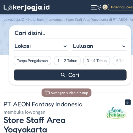
Pasang Loke
Gelap
LokerJogja.ID
>
Kota Jogja
> Lowongan Store Staff Area Yogyakarta di PT. AEON Fantasy Indonesia
Lokasi
Lulusan
Tanpa Pengalaman
1 – 2 Tahun
3 – 4 Tahun
5 Tahun L
Lowongan sudah ditutup
PT. AEON Fantasy Indonesia
membuka lowongan
Store Staff Area
Yogyakarta