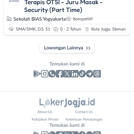
Terapis OTSI - Juru Masak -
Security (Part Time)
Sekolah BIAS Yogyakarta
Kompetitif
SMA/SMK, D3, S1
0 - 2 Tahun
Kota Jogja, Sleman
Lowongan Lainnya
Temukan kami di
Laporan
Lowongan
Administrasi
Bantul
Nama
About Us
Contact Us
Ahli
Bebas
Lengkap
*
Kebijakan Privasi
Ketentuan Pemasangan
Gizi
(Remote
Temukan kami di
Ahli
Work)