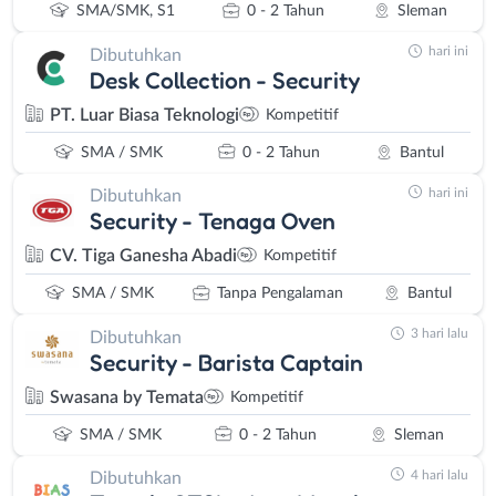
SMA/SMK, S1
0 - 2 Tahun
Sleman
hari ini
Dibutuhkan
Desk Collection - Security
PT. Luar Biasa Teknologi
Kompetitif
SMA / SMK
0 - 2 Tahun
Bantul
hari ini
Dibutuhkan
Security - Tenaga Oven
CV. Tiga Ganesha Abadi
Kompetitif
SMA / SMK
Tanpa Pengalaman
Bantul
3 hari lalu
Dibutuhkan
Security - Barista Captain
Swasana by Temata
Kompetitif
SMA / SMK
0 - 2 Tahun
Sleman
4 hari lalu
Dibutuhkan