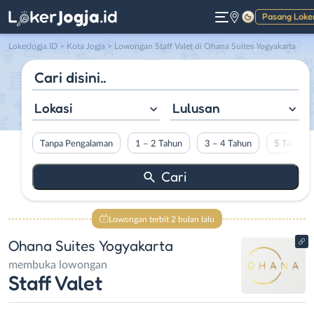
Pasang Loke
Gelap
LokerJogja.ID
>
Kota Jogja
> Lowongan Staff Valet di Ohana Suites Yogyakarta
Lokasi
Lulusan
Tanpa Pengalaman
1 – 2 Tahun
3 – 4 Tahun
5 Tahun L
Lowongan terbit 2 bulan lalu
Ohana Suites Yogyakarta
membuka lowongan
Staff Valet