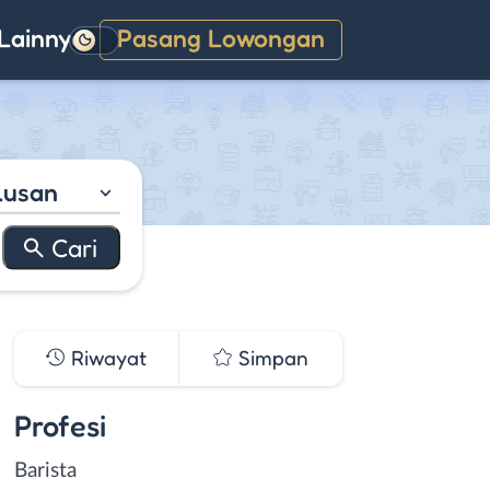
Lainnya
Pasang Lowongan
Gelap
lusan
Riwayat
Simpan
Profesi
Barista