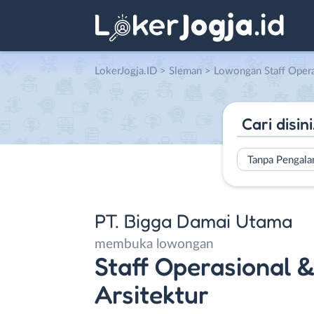
LokerJogja.ID
>
Sleman
> Lowongan Staff Operasional & Logistik – Drafter A
Tanpa Pengal
PT. Bigga Damai Utama
membuka lowongan
Staff Operasional &
Arsitektur