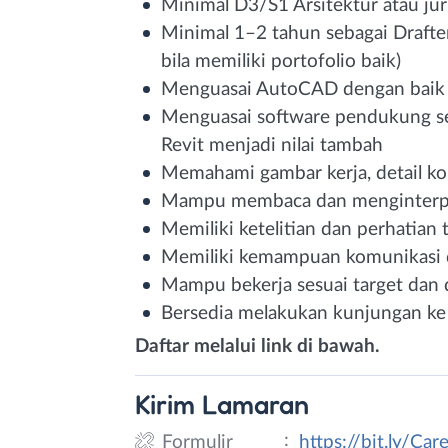
Minimal D3/S1 Arsitektur atau jur
Minimal 1–2 tahun sebagai Drafter
bila memiliki portofolio baik)
Menguasai AutoCAD dengan baik
Menguasai software pendukung se
Revit menjadi nilai tambah
Memahami gambar kerja, detail kon
Mampu membaca dan menginterpr
Memiliki ketelitian dan perhatian 
Memiliki kemampuan komunikasi d
Mampu bekerja sesuai target dan 
Bersedia melakukan kunjungan ke 
Daftar melalui link di bawah.
Kirim
Lamaran
:
Formulir
https://bit.ly/Ca