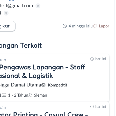
hrd@gmail.com
4
gikan
4 minggu lalu
Lapor
ongan
Terkait
hari ini
kan
 Pengawas Lapangan - Staff
sional & Logistik
Bigga Damai Utama
Kompetitif
1
1 - 2 Tahun
Sleman
hari ini
kan
tor Printing - Casual Crew -