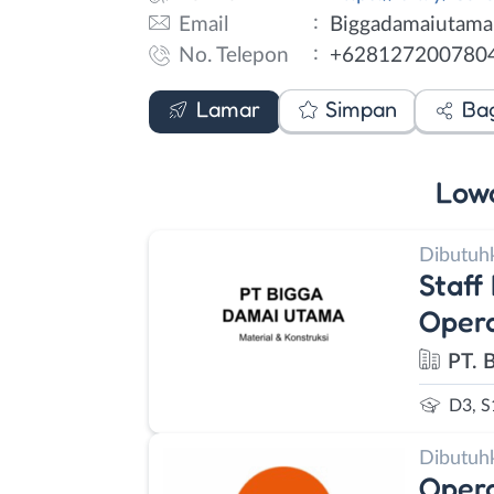
:
Email
Biggadamaiutama
:
No. Telepon
+628127200780
Formulir
Email
WhatsApp
Lamar
Simpan
Ba
Low
Dibutuh
Staff
Opera
PT. 
D3, S
Dibutuh
Opera