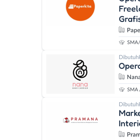
Freel
Grafi
Pape
SMA/
Dibutuh
Opera
Nana
SMA 
Dibutuh
Marke
Inter
Pra