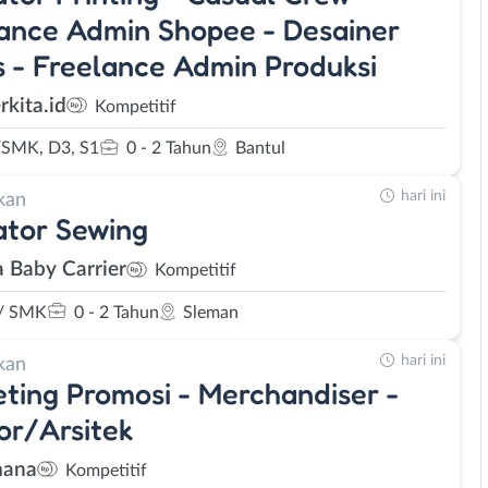
ance Admin Shopee - Desainer
s - Freelance Admin Produksi
rkita.id
Kompetitif
SMK, D3, S1
0 - 2 Tahun
Bantul
hari ini
kan
tor Sewing
 Baby Carrier
Kompetitif
/ SMK
0 - 2 Tahun
Sleman
hari ini
kan
ting Promosi - Merchandiser -
ior/Arsitek
mana
Kompetitif