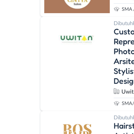
SMA 
Dibutuh
Custo
Repre
Photo
Arsit
Styli
Desig
Uwit
SMA/
Dibutuh
Hairs