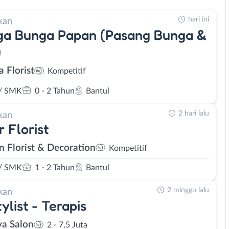
hari ini
kan
ga Bunga Papan (Pasang Bunga &
)
a Florist
Kompetitif
/ SMK
0 - 2 Tahun
Bantul
2 hari lalu
kan
r Florist
n Florist & Decoration
Kompetitif
/ SMK
1 - 2 Tahun
Bantul
2 minggu lalu
kan
ylist - Terapis
ya Salon
2 - 7,5 Juta