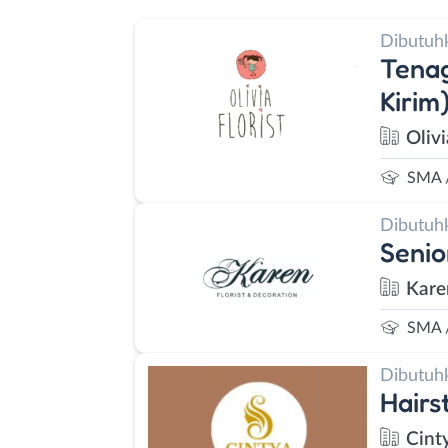
Dibutuh
Tena
Kirim
Olivi
SMA 
Dibutuh
Senio
Kare
SMA 
Dibutuh
Hairst
Cint