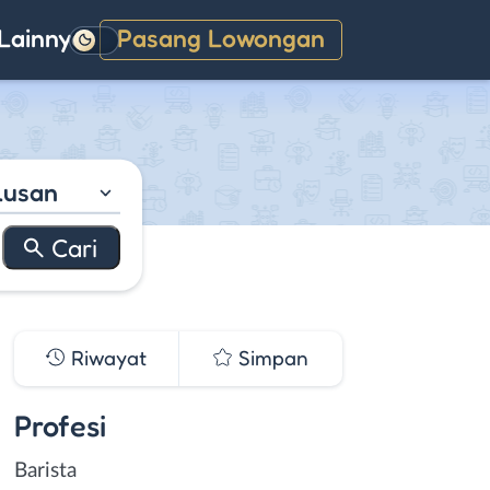
Lainnya
Pasang Lowongan
Gelap
lusan
Riwayat
Simpan
Profesi
Barista