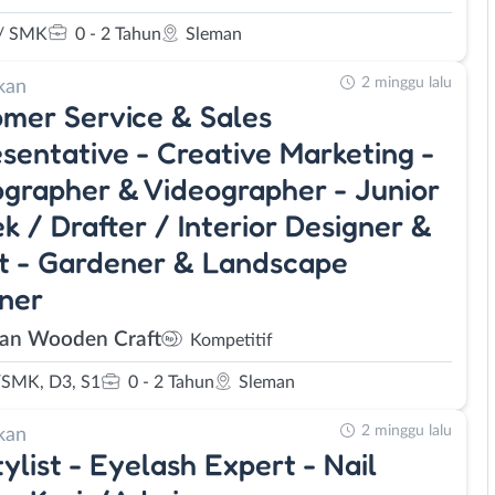
/ SMK
0 - 2 Tahun
Sleman
2 minggu lalu
kan
mer Service & Sales
sentative - Creative Marketing -
grapher & Videographer - Junior
ek / Drafter / Interior Designer &
st - Gardener & Landscape
ner
an Wooden Craft
Kompetitif
SMK, D3, S1
0 - 2 Tahun
Sleman
2 minggu lalu
kan
tylist - Eyelash Expert - Nail