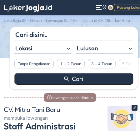
Pasang Loke
Gelap
LokerJogja.ID
>
Sleman
> Lowongan Staff Administrasi di CV. Mitra Tani Baru
Lokasi
Lulusan
Tanpa Pengalaman
1 – 2 Tahun
3 – 4 Tahun
5 Tahun L
Lowongan sudah ditutup
CV. Mitra Tani Baru
membuka lowongan
Staff Administrasi