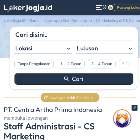
Pasang Loke
Gelap
LokerJogja.ID
>
Bantul
> Lowongan Staff Administrasi – CS Marketing di PT. Centra Artha Prima Indonesi
Lokasi
Lulusan
Tanpa Pengalaman
1 – 2 Tahun
3 – 4 Tahun
5 Tahun L
Lowongan terbit 3 bulan lalu
PT. Centra Artha Prima Indonesia
membuka lowongan
Staff Administrasi - CS
Marketing