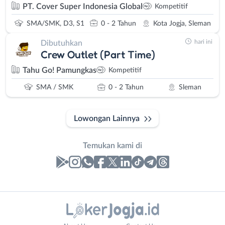
PT. Cover Super Indonesia Global
Kompetitif
SMA/SMK, D3, S1
0 - 2 Tahun
Kota Jogja, Sleman
hari ini
Dibutuhkan
Crew Outlet (Part Time)
Tahu Go! Pamungkas
Kompetitif
SMA / SMK
0 - 2 Tahun
Sleman
Lowongan Lainnya
Temukan kami di
Laporan
Lowongan
Administrasi
Bantul
Nama