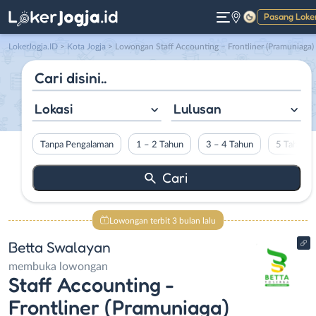
Pasang Loke
Gelap
LokerJogja.ID
>
Kota Jogja
> Lowongan Staff Accounting – Frontliner (Pramuniaga) di Betta Swalayan
Lokasi
Lulusan
Tanpa Pengalaman
1 – 2 Tahun
3 – 4 Tahun
5 Tahun L
Lowongan terbit 3 bulan lalu
Betta Swalayan
membuka lowongan
Staff Accounting -
Frontliner (Pramuniaga)