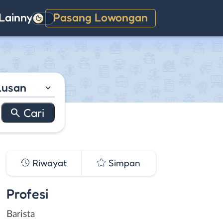
Lainnya
Pasang Lowongan
Gelap
lusan
Riwayat
Simpan
Profesi
Barista