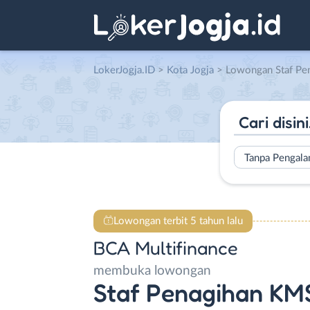
LokerJogja.ID
>
Kota Jogja
> Lowongan Staf Penagihan KMS (Kredit M
Tanpa Pengal
Lowongan terbit 5 tahun lalu
BCA Multifinance
membuka lowongan
Staf Penagihan KMS