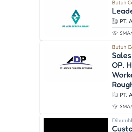
Butuh C
Leade
PT. 
SMA/
Butuh C
Sales
OP. H
Worke
Rough
PT. 
SMA/
Dibutuh
Custo