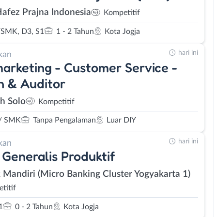
Hafez Prajna Indonesia
Kompetitif
SMK, D3, S1
1 - 2 Tahun
Kota Jogja
hari ini
kan
arketing - Customer Service -
 & Auditor
eh Solo
Kompetitif
/ SMK
Tanpa Pengalaman
Luar DIY
hari ini
kan
 Generalis Produktif
 Mandiri (Micro Banking Cluster Yogyakarta 1)
titif
1
0 - 2 Tahun
Kota Jogja