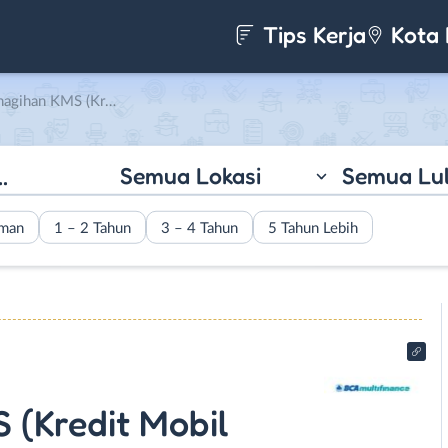
Tips Kerja
Kota 
obil Seken) di BCA Multifinance
Semua Lokasi
Semua Lu
aman
1 – 2 Tahun
3 – 4 Tahun
5 Tahun Lebih
 (Kredit Mobil