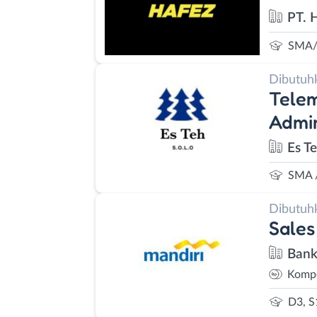
PT. 
SMA/
Dibutuh
Telem
Admin
Es T
SMA 
Dibutuh
Sales
Bank
Kompe
D3, S