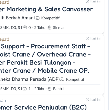
hari ini
epat!
r Marketing & Sales Canvasser
Alfi Berkah Amani
Kompetitif
SMK, D3, S1
0 - 2 Tahun
Sleman
hari ini
epat!
 Support - Procurement Staff -
oist Crane / Overhead Crane -
r Perakit Besi Tulangan -
ter Crane / Mobile Crane OP.
Aneka Dharma Persada (ADP)
Kompetitif
SMK, D3, S1
1 - 2 Tahun
Bantul
hari ini
kan
mer Service Penjualan (B2C)