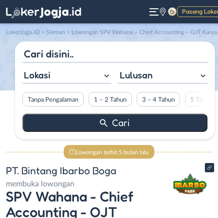
Pasang Loke
Gelap
LokerJogja.ID
>
Sleman
> Lowongan SPV Wahana – Chief Accounting – OJT Karyawan – Chief Engineering di PT. Bintang Ibarbo Boga
Lokasi
Lulusan
Tanpa Pengalaman
1 – 2 Tahun
3 – 4 Tahun
5 Tahun L
Lowongan terbit 5 bulan lalu
PT. Bintang Ibarbo Boga
membuka lowongan
SPV Wahana - Chief
Accounting - OJT