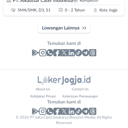
PT. Alkautsar Cater Indonesia
Kompetitif
SMA/SMK, D3, S1
0 - 2 Tahun
Kota Jogja
Lowongan Lainnya
Temukan kami di
Laporan
Lowongan
Administrasi
Bantul
Email
Nama
About Us
Contact Us
Ahli
Bebas
Address
Lengkap
*
*
Kebijakan Privasi
Ketentuan Pemasangan
Gizi
(Remote
Temukan kami di
Ahli
Work)
Kecantikan
Gunungkidul
© 2026 PT Saka Cipta Swakarya (Roocket Media). All Rights
No. Telp /
Analis
Kota
Reserved.
Email
WhatsApp
*
*
/
Jogja