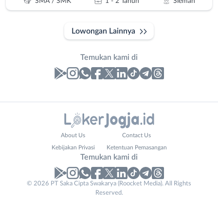
SMA / SMK
1 - 2 Tahun
Sleman
Lowongan Lainnya
Temukan kami di
Laporan
Lowongan
Administrasi
Bantul
Nama
About Us
Contact Us
Ahli
Bebas
Lengkap
*
Kebijakan Privasi
Ketentuan Pemasangan
Gizi
(Remote
Temukan kami di
Ahli
Work)
Kecantikan
Gunungkidul
© 2026 PT Saka Cipta Swakarya (Roocket Media). All Rights
No. Telp /
Analis
Kota
Reserved.
Email
WhatsApp
*
*
/
Jogja
Peneliti
Kulon
Kirim kode