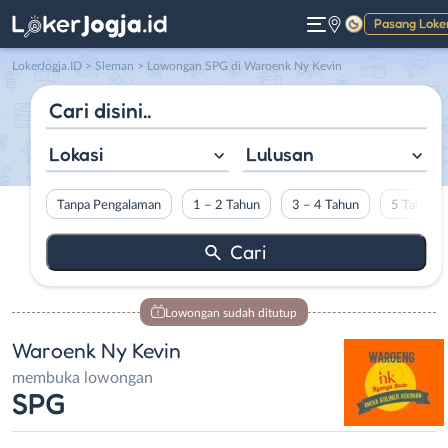
Pasang Loke
Gelap
LokerJogja.ID
>
Sleman
> Lowongan SPG di Waroenk Ny Kevin
Lokasi
Lulusan
Tanpa Pengalaman
1 – 2 Tahun
3 – 4 Tahun
5 Tahun L
Lowongan sudah ditutup
Waroenk Ny Kevin
membuka lowongan
SPG