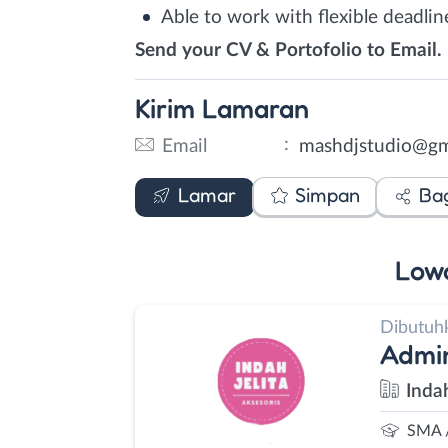
Able to work with flexible deadlin
Send your CV & Portofolio to Email.
Kirim
Lamaran
:
Email
mashdjstudio@gm
Email
Lamar
Simpan
Ba
Low
Dibutuh
Admin
Indah
SMA 