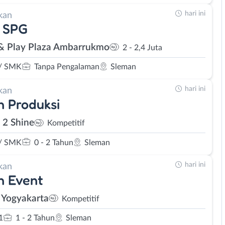
hari ini
kan
- SPG
& Play Plaza Ambarrukmo
2 - 2,4 Juta
/ SMK
Tanpa Pengalaman
Sleman
hari ini
kan
 Produksi
 2 Shine
Kompetitif
/ SMK
0 - 2 Tahun
Sleman
hari ini
kan
n Event
 Yogyakarta
Kompetitif
1
1 - 2 Tahun
Sleman