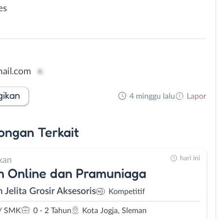
es
ail.com
gikan
4 minggu lalu
Lapor
ongan
Terkait
hari ini
kan
 Online dan Pramuniaga
 Jelita Grosir Aksesoris
Kompetitif
/ SMK
0 - 2 Tahun
Kota Jogja, Sleman