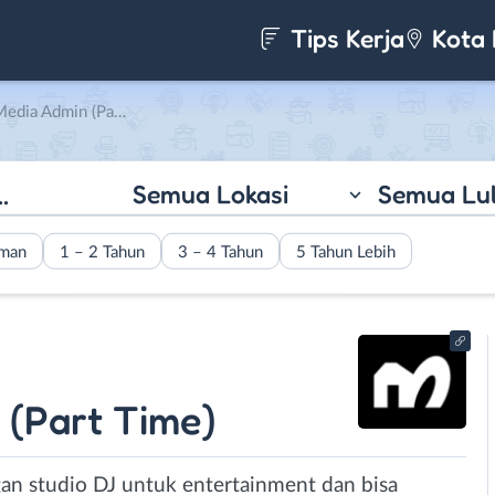
Tips Kerja
Kota 
Part Time) di Mash House
Semua Lokasi
Semua Lu
aman
1 – 2 Tahun
3 – 4 Tahun
5 Tahun Lebih
 (Part Time)
n studio DJ untuk entertainment dan bisa