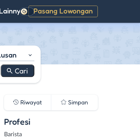
Lainnya
Pasang Lowongan
Gelap
lusan
Riwayat
Simpan
Profesi
Barista