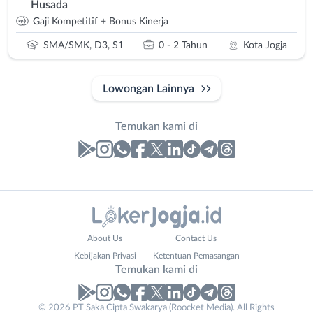
Husada
Gaji Kompetitif + Bonus Kinerja
SMA/SMK, D3, S1
0 - 2 Tahun
Kota Jogja
Lowongan Lainnya
Temukan kami di
Laporan
Lowongan
Administrasi
Bantul
Nama
About Us
Contact Us
Ahli
Bebas
Lengkap
*
Kebijakan Privasi
Ketentuan Pemasangan
Gizi
(Remote
Temukan kami di
Ahli
Work)
Kecantikan
Gunungkidul
© 2026 PT Saka Cipta Swakarya (Roocket Media). All Rights
No. Telp /