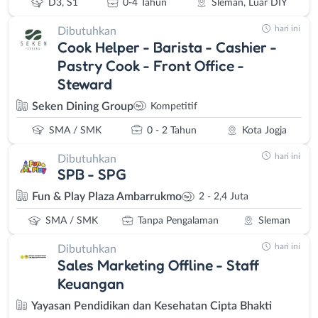
D3, S1
0-4 Tahun
Sleman, Luar DIY
hari ini
Dibutuhkan
Cook Helper - Barista - Cashier -
Pastry Cook - Front Office -
Steward
Seken Dining Group
Kompetitif
SMA / SMK
0 - 2 Tahun
Kota Jogja
hari ini
Dibutuhkan
SPB - SPG
Fun & Play Plaza Ambarrukmo
2 - 2,4 Juta
SMA / SMK
Tanpa Pengalaman
Sleman
hari ini
Dibutuhkan
Sales Marketing Offline - Staff
Keuangan
Yayasan Pendidikan dan Kesehatan Cipta Bhakti