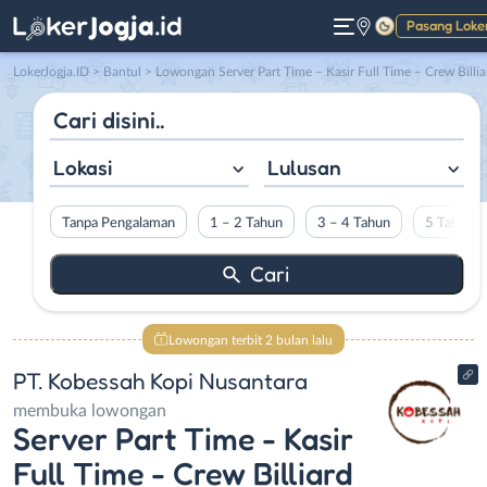
Pasang Loke
Gelap
LokerJogja.ID
>
Bantul
> Lowongan Server Part Time – ⁠Kasir Full Time – Crew Billiard – ⁠Marketing – ⁠Cleaning Service di PT. Kobessah Kopi Nusanta
Lokasi
Lulusan
Tanpa Pengalaman
1 – 2 Tahun
3 – 4 Tahun
5 Tahun L
Lowongan terbit 2 bulan lalu
PT. Kobessah Kopi Nusantara
membuka lowongan
Server Part Time - ⁠Kasir
Full Time - Crew Billiard