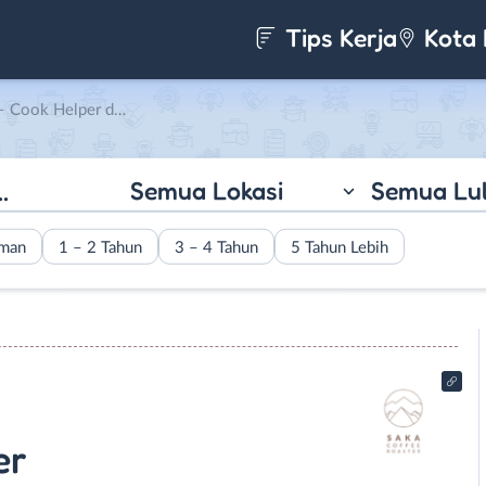
Tips Kerja
Kota 
di Saka Coffee Yogyakarta
Semua Lokasi
Semua Lu
aman
1 – 2 Tahun
3 – 4 Tahun
5 Tahun Lebih
er