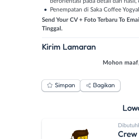
berorientasi pada detail dan hasil
Penempatan di Saka Coffee Yogya
Send Your CV + Foto Terbaru To Emai
Tinggal.
Kirim
Lamaran
Mohon maaf,
Simpan
Bagikan
Low
Dibutuh
Crew 