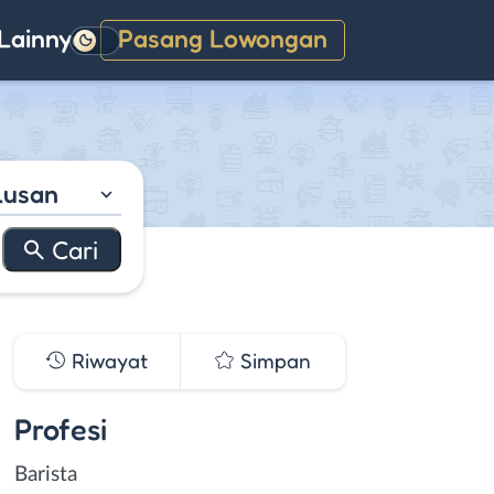
Lainnya
Pasang Lowongan
Gelap
lusan
Riwayat
Simpan
Profesi
Barista