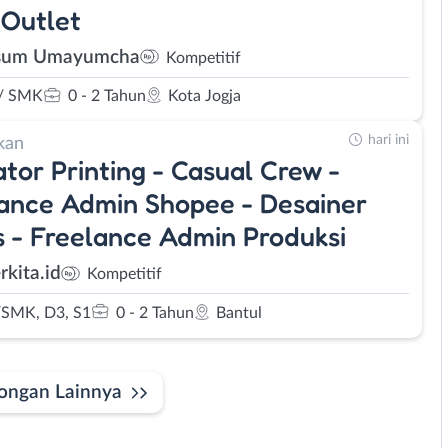
Outlet
sum Umayumcha
Kompetitif
/ SMK
0 - 2 Tahun
Kota Jogja
hari ini
kan
tor Printing - Casual Crew -
ance Admin Shopee - Desainer
s - Freelance Admin Produksi
rkita.id
Kompetitif
SMK, D3, S1
0 - 2 Tahun
Bantul
ongan Lainnya