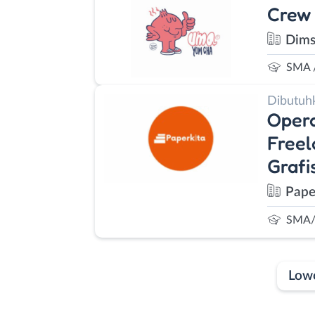
Crew 
Dim
SMA 
Dibutuh
Opera
Freel
Grafi
Pape
SMA/
Low