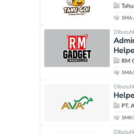
Tahu
SMA 
Dibutuh
Admin
Help
RM G
SMA/
Dibutuh
Helpe
PT. 
SMK
Dibutuh