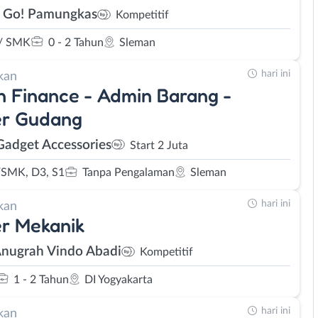
 Go! Pamungkas
Kompetitif
/ SMK
0 - 2 Tahun
Sleman
hari ini
kan
 Finance - Admin Barang -
er Gudang
adget Accessories
Start 2 Juta
SMK, D3, S1
Tanpa Pengalaman
Sleman
hari ini
kan
r Mekanik
Anugrah Vindo Abadi
Kompetitif
1 - 2 Tahun
DI Yogyakarta
hari ini
kan