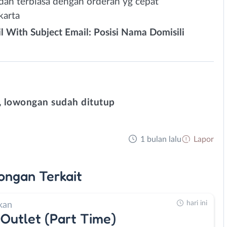
, dan terbiasa dengan orderan yg cepat
karta
l With Subject Email: Posisi Nama Domisili
 lowongan sudah ditutup
1 bulan lalu
Lapor
ongan
Terkait
hari ini
kan
Outlet (Part Time)