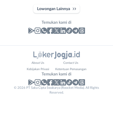
Lowongan Lainnya
Temukan kami di
Laporan
Lowongan
Administrasi
Bantul
Nama
About Us
Contact Us
Ahli
Bebas
Lengkap
*
Kebijakan Privasi
Ketentuan Pemasangan
Gizi
(Remote
Temukan kami di
Ahli
Work)
Kecantikan
Gunungkidul
© 2026 PT Saka Cipta Swakarya (Roocket Media). All Rights
No. Telp /
Analis
Kota
Reserved.
Email
WhatsApp
*
*
/
Jogja
Peneliti
Kulon
Kirim kode
Animator
Progo