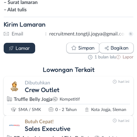
– Surat lamaran
– Alat tulis
Kirim
Lamaran
:
Email
recruitment.tongtji.jogya@gmail.com
Email
Simpan
Bagikan
Lamar
1 bulan lalu
Lapor
Lowongan
Terkait
hari ini
Dibutuhkan
Crew Outlet
Truffle Belly Jogja
Kompetitif
SMA / SMK
0 - 2 Tahun
Kota Jogja, Sleman
hari ini
Butuh Cepat!
Sales Executive