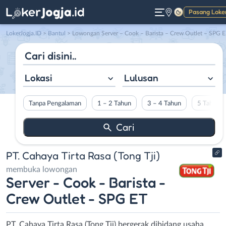
Pasang Loke
Gelap
LokerJogja.ID
>
Bantul
> Lowongan Server – Cook – Barista – Crew Outlet – SPG ET di PT. Cahaya Tirta Rasa (Tong Tji)
Lokasi
Lulusan
Tanpa Pengalaman
1 – 2 Tahun
3 – 4 Tahun
5 Tahun L
PT. Cahaya Tirta Rasa (Tong Tji)
membuka lowongan
Server - Cook - Barista -
Crew Outlet - SPG ET
PT. Cahaya Tirta Rasa (Tong Tji) bergerak dibidang usaha