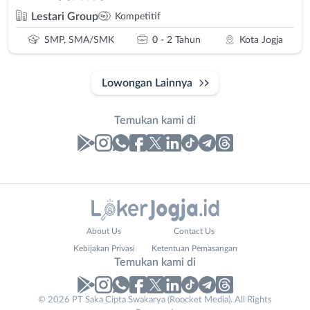
Lestari Group
Kompetitif
SMP, SMA/SMK
0 - 2 Tahun
Kota Jogja
Lowongan Lainnya
Temukan kami di
Laporan
Lowongan
Administrasi
Bantul
Website
Nama
About Us
Contact Us
Ahli
Bebas
URL
Lengkap
*
*
Kebijakan Privasi
Ketentuan Pemasangan
Gizi
(Remote
Temukan kami di
Ahli
Work)
Kecantikan
Gunungkidul
© 2026 PT Saka Cipta Swakarya (Roocket Media). All Rights
No. Telp /
Analis
Kota