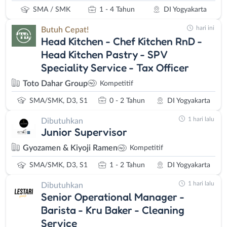
SMA / SMK
1 - 4 Tahun
DI Yogyakarta
hari ini
Butuh Cepat!
Head Kitchen - Chef Kitchen RnD -
Head Kitchen Pastry - SPV
Speciality Service - Tax Officer
Toto Dahar Group
Kompetitif
SMA/SMK, D3, S1
0 - 2 Tahun
DI Yogyakarta
1 hari lalu
Dibutuhkan
Junior Supervisor
Gyozamen & Kiyoji Ramen
Kompetitif
SMA/SMK, D3, S1
1 - 2 Tahun
DI Yogyakarta
1 hari lalu
Dibutuhkan
Senior Operational Manager -
Barista - Kru Baker - Cleaning
Service