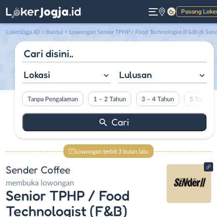
Pasang Loke
Gelap
LokerJogja.ID
>
Bantul
> Lowongan Senior TPHP / Food Technologist (F&B) di Sender Coffe
Lokasi
Lulusan
Tanpa Pengalaman
1 – 2 Tahun
3 – 4 Tahun
5 Tahun L
Lowongan terbit 3 bulan lalu
Sender Coffee
membuka lowongan
Senior TPHP / Food
Technologist (F&B)