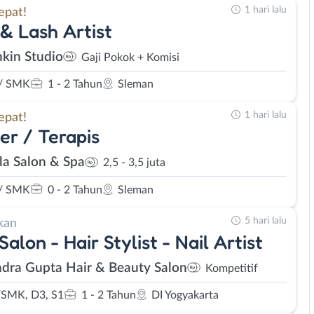
1 hari lalu
epat!
& Lash Artist
hkin Studio
Gaji Pokok + Komisi
/ SMK
1 - 2 Tahun
Sleman
1 hari lalu
epat!
er / Terapis
la Salon & Spa
2,5 - 3,5 juta
/ SMK
0 - 2 Tahun
Sleman
5 hari lalu
kan
Salon - Hair Stylist - Nail Artist
dra Gupta Hair & Beauty Salon
Kompetitif
SMK, D3, S1
1 - 2 Tahun
DI Yogyakarta