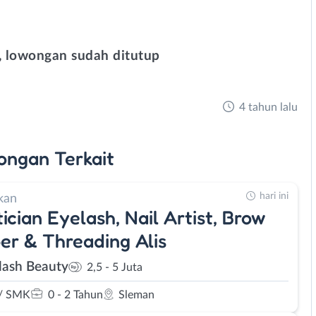
 lowongan sudah ditutup
4 tahun lalu
ongan
Terkait
hari ini
kan
ician Eyelash, Nail Artist, Brow
r & Threading Alis
lash Beauty
2,5 - 5 Juta
/ SMK
0 - 2 Tahun
Sleman