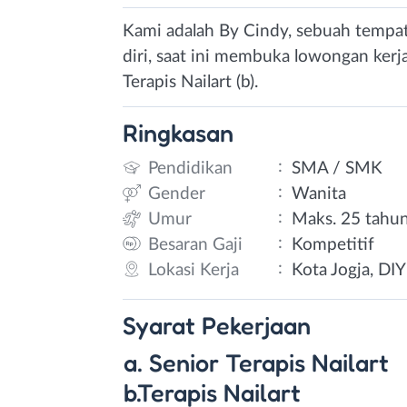
Kami adalah By Cindy, sebuah temp
diri, saat ini membuka lowongan kerja 
Terapis Nailart (b).
Ringkasan
:
Pendidikan
SMA / SMK
:
Gender
Wanita
:
Umur
Maks. 25 tahu
:
Besaran Gaji
Kompetitif
:
Lokasi Kerja
Kota Jogja, DIY
Syarat
Pekerjaan
a. Senior Terapis Nailart
b.Terapis Nailart