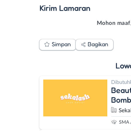
Kirim
Lamaran
Mohon maaf,
Simpan
Bagikan
Low
Dibutuh
Beaut
Bombe
Seka
SMA 