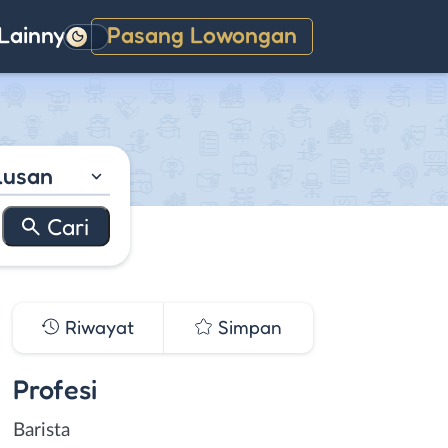
Lainnya
Pasang Lowongan
Gelap
lusan
Riwayat
Simpan
Profesi
Barista