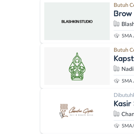
Butuh C
Brow 
Blas
SMA 
Butuh C
Kapst
Nadi
SMA 
Dibutuh
Kasir 
Chan
SMA/