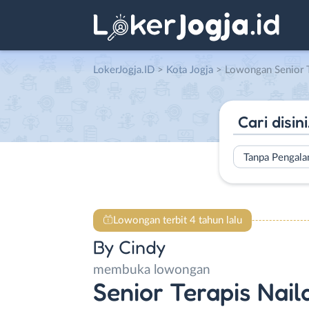
LokerJogja.ID
>
Kota Jogja
> Lowongan Senior Terapis Nailart – 
Tanpa Pengal
Lowongan terbit 4 tahun lalu
By Cindy
membuka lowongan
Senior Terapis Naila