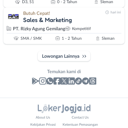
D3, S1
0 - 2 Tahun
Sleman
hari ini
Butuh Cepat!
Sales & Marketing
PT. Rizky Agung Gemilang
Kompetitif
SMA / SMK
1 - 2 Tahun
Sleman
Lowongan Lainnya
Temukan kami di
Laporan
Lowongan
Administrasi
Bantul
Nama
About Us
Contact Us
Ahli
Bebas
Lengkap
*
Kebijakan Privasi
Ketentuan Pemasangan