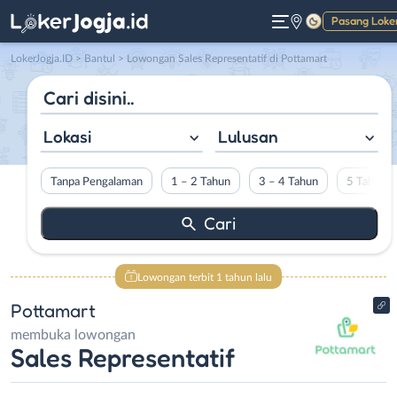
Pasang Loke
Gelap
LokerJogja.ID
>
Bantul
> Lowongan Sales Representatif di Pottamart
Lokasi
Lulusan
Tanpa Pengalaman
1 – 2 Tahun
3 – 4 Tahun
5 Tahun L
Lowongan terbit 1 tahun lalu
Pottamart
membuka lowongan
Sales Representatif