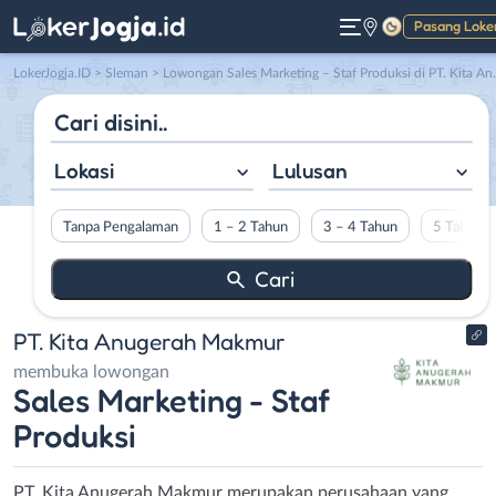
Pasang Loke
Gelap
LokerJogja.ID
>
Sleman
> Lowongan Sales Marketing – Staf Produksi di PT. Kita Anugerah Makmur
Lokasi
Lulusan
Tanpa Pengalaman
1 – 2 Tahun
3 – 4 Tahun
5 Tahun L
PT. Kita Anugerah Makmur
membuka lowongan
Sales Marketing - Staf
Produksi
PT. Kita Anugerah Makmur merupakan perusahaan yang