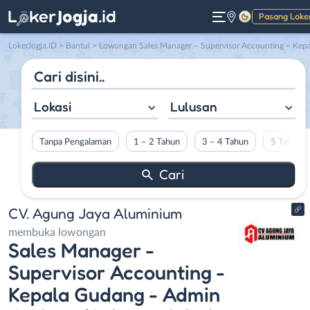
Pasang Loke
Gelap
LokerJogja.ID
>
Bantul
> Lowongan Sales Manager – Supervisor Accounting – Kepala Gudang – Admin Gudang/Sales – Digital Marketing di CV. Agung Jaya Aluminiu
Lokasi
Lulusan
Tanpa Pengalaman
1 – 2 Tahun
3 – 4 Tahun
5 Tahun L
CV. Agung Jaya Aluminium
membuka lowongan
Sales Manager -
Supervisor Accounting -
Kepala Gudang - Admin