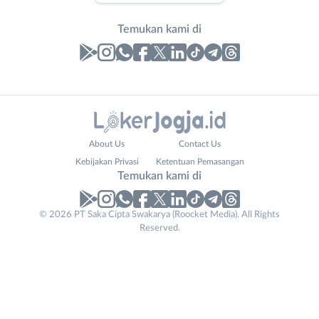
Temukan kami di
Laporan
Lowongan
Administrasi
Bantul
Phone
Nama
About Us
Contact Us
Ahli
Bebas
Number
Lengkap
*
*
Kebijakan Privasi
Ketentuan Pemasangan
Gizi
(Remote
Temukan kami di
Ahli
Work)
Kecantikan
Gunungkidul
© 2026 PT Saka Cipta Swakarya (Roocket Media). All Rights
No. Telp /
Analis
Kota
Reserved.
Email
WhatsApp
*
*
/
Jogja
Peneliti
Kulon
Kirim kode
Animator
Progo
Apoteker
Luar
Arsitek
DIY
Tidak