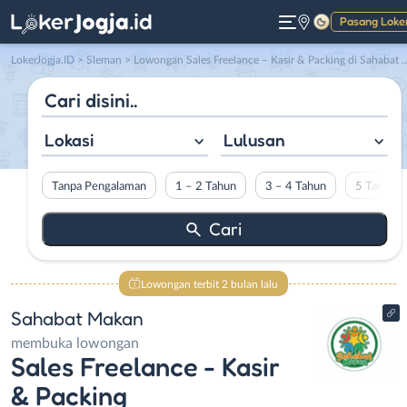
Pasang Loke
Gelap
LokerJogja.ID
>
Sleman
> Lowongan Sales Freelance – Kasir & Packing di Sahabat Makan
Lokasi
Lulusan
Tanpa Pengalaman
1 – 2 Tahun
3 – 4 Tahun
5 Tahun L
Lowongan terbit 2 bulan lalu
Sahabat Makan
membuka lowongan
Sales Freelance - Kasir
& Packing