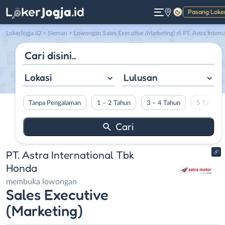
Pasang Loke
Gelap
LokerJogja.ID
>
Sleman
> Lowongan Sales Executive (Marketing) di PT. Astra International Tbk Hond
Lokasi
Lulusan
Tanpa Pengalaman
1 – 2 Tahun
3 – 4 Tahun
5 Tahun L
PT. Astra International Tbk
Honda
membuka lowongan
Sales Executive
(Marketing)