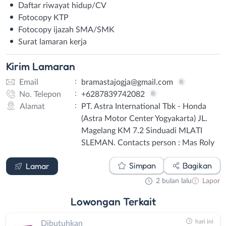
Daftar riwayat hidup/CV
Fotocopy KTP
Fotocopy ijazah SMA/SMK
Surat lamaran kerja
Kirim
Lamaran
:
Email
bramastajogja@gmail.com
:
No. Telepon
+6287839742082
:
Alamat
PT. Astra International Tbk - Honda
(Astra Motor Center Yogyakarta) JL.
Magelang KM 7.2 Sinduadi MLATI
SLEMAN. Contacts person : Mas Roly
Email
WhatsApp
Simpan
Bagikan
Lamar
2 bulan lalu
Lapor
Lowongan
Terkait
hari ini
Dibutuhkan