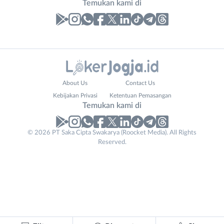
Temukan kami di
Laporan
Lowongan
Administrasi
Bantul
Nama
About Us
Contact Us
Ahli
Bebas
Lengkap
*
Kebijakan Privasi
Ketentuan Pemasangan
Gizi
(Remote
Temukan kami di
Ahli
Work)
Kecantikan
Gunungkidul
© 2026 PT Saka Cipta Swakarya (Roocket Media). All Rights
No. Telp /
Analis
Kota
Reserved.
Email
WhatsApp
*
*
/
Jogja
Peneliti
Kulon
Kirim kode
Animator
Progo
Apoteker
Luar
Contact
Arsitek
DIY
Tidak
Email
*
Asisten
Sleman
bisa
Baker