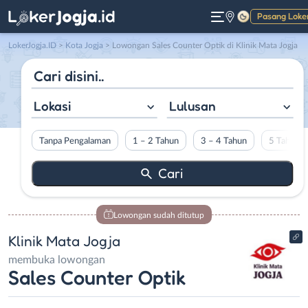
Pasang Loke
Gelap
LokerJogja.ID
>
Kota Jogja
> Lowongan Sales Counter Optik di Klinik Mata Jogja
Lokasi
Lulusan
Tanpa Pengalaman
1 – 2 Tahun
3 – 4 Tahun
5 Tahun L
Lowongan sudah ditutup
Klinik Mata Jogja
membuka lowongan
Sales Counter Optik