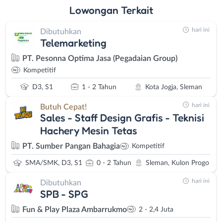
Lowongan
Terkait
hari ini
Dibutuhkan
Telemarketing
PT. Pesonna Optima Jasa (Pegadaian Group)
Kompetitif
D3, S1
1 - 2 Tahun
Kota Jogja, Sleman
hari ini
Butuh Cepat!
Sales - Staff Design Grafis - Teknisi
Hachery Mesin Tetas
PT. Sumber Pangan Bahagia
Kompetitif
SMA/SMK, D3, S1
0 - 2 Tahun
Sleman, Kulon Progo
hari ini
Dibutuhkan
SPB - SPG
Fun & Play Plaza Ambarrukmo
2 - 2,4 Juta