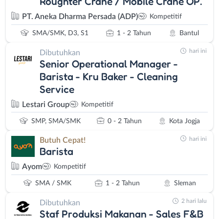
Roughter Crane / Mobile Crane OP.
PT. Aneka Dharma Persada (ADP)
Kompetitif
SMA/SMK, D3, S1
1 - 2 Tahun
Bantul
hari ini
Dibutuhkan
Senior Operational Manager -
Barista - Kru Baker - Cleaning
Service
Lestari Group
Kompetitif
SMP, SMA/SMK
0 - 2 Tahun
Kota Jogja
hari ini
Butuh Cepat!
Barista
Ayom
Kompetitif
SMA / SMK
1 - 2 Tahun
Sleman
2 hari lalu
Dibutuhkan
Staf Produksi Makanan - Sales F&B