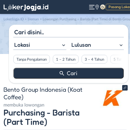
Pasang Loke
Gelap
LokerJogja.ID
>
Sleman
> Lowongan Purchasing – Barista (Part Time) di Bento Group Indonesi
Lokasi
Lulusan
Tanpa Pengalaman
1 – 2 Tahun
3 – 4 Tahun
5 Tahun L
Bento Group Indonesia (Koat
Coffee)
membuka lowongan
Purchasing - Barista
(Part Time)