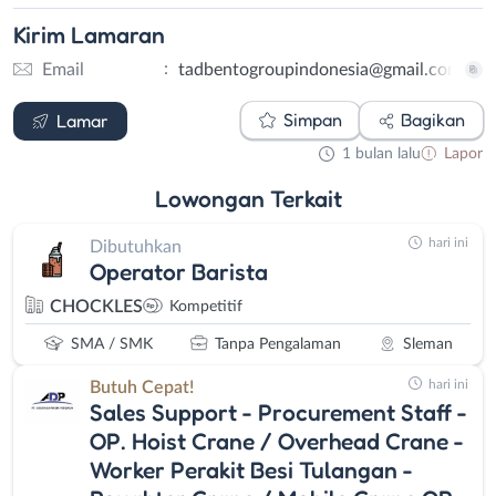
Kirim
Lamaran
:
Email
tadbentogroupindonesia@gmail.com
Email
Simpan
Bagikan
Lamar
1 bulan lalu
Lapor
Lowongan
Terkait
hari ini
Dibutuhkan
Operator Barista
CHOCKLES
Kompetitif
SMA / SMK
Tanpa Pengalaman
Sleman
hari ini
Butuh Cepat!
Sales Support - Procurement Staff -
OP. Hoist Crane / Overhead Crane -
Worker Perakit Besi Tulangan -