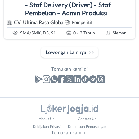
- Staf Delivery (Driver) - Staf
Pembelian - Admin Produksi
CV. Ultima Rasa Global
Kompetitif
SMA/SMK, D3, S1
0 - 2 Tahun
Sleman
Lowongan Lainnya
Temukan kami di
Laporan
Lowongan
Administrasi
Bantul
Business
Nama
About Us
Contact Us
Ahli
Bebas
Email
Lengkap
*
*
Kebijakan Privasi
Ketentuan Pemasangan
Gizi
(Remote
Temukan kami di
Ahli
Work)