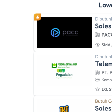
Low
Dibutuh
Sales
PAC
SMA 
Dibutuh
Telem
PT. 
Kompe
D3, S
Butuh C
Sales