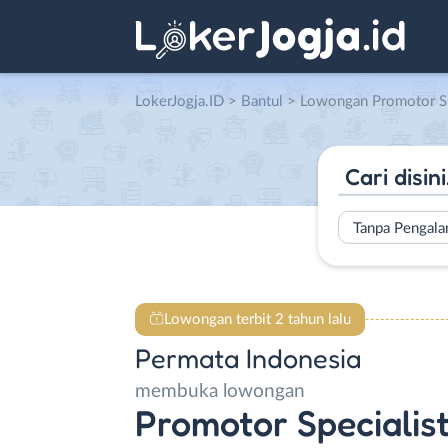
LokerJogja.ID
>
Bantul
> Lowongan Promotor Specialist – Sales Motoris – Acco
Tanpa Pengal
Lowongan terbit 2 tahun lalu
Permata Indonesia
membuka lowongan
Promotor Specialist