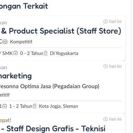
ongan
Terkait
hari ini
kan
 & Product Specialist (Staff Store)
C
Kompetitif
/ SMK
0 - 2 Tahun
DI Yogyakarta
hari ini
kan
arketing
Pesonna Optima Jasa (Pegadaian Group)
titif
1
1 - 2 Tahun
Kota Jogja, Sleman
hari ini
epat!
 - Staff Design Grafis - Teknisi