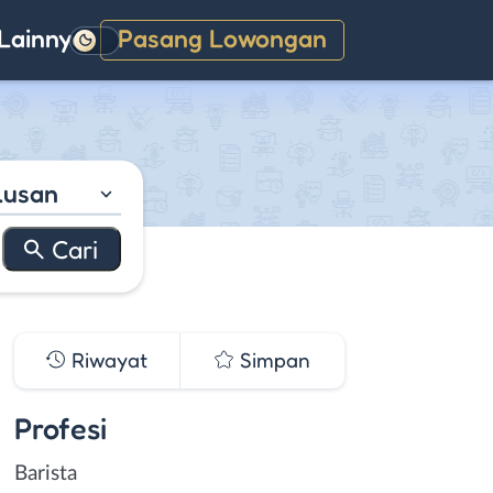
Lainnya
Pasang Lowongan
Gelap
lusan
Riwayat
Simpan
Profesi
Barista