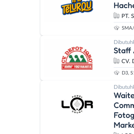
Hache
PT. 
SMA/
Dibutuh
Staff
CV. 
D3, S
Dibutuh
Waite
Commi
Fotog
Marke