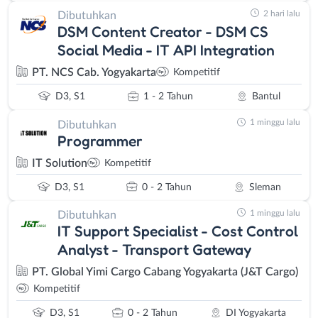
2 hari lalu
Dibutuhkan
DSM Content Creator - DSM CS
Social Media - IT API Integration
PT. NCS Cab. Yogyakarta
Kompetitif
D3, S1
1 - 2 Tahun
Bantul
1 minggu lalu
Dibutuhkan
Programmer
IT Solution
Kompetitif
D3, S1
0 - 2 Tahun
Sleman
1 minggu lalu
Dibutuhkan
IT Support Specialist - Cost Control
Analyst - Transport Gateway
PT. Global Yimi Cargo Cabang Yogyakarta (J&T Cargo)
Kompetitif
D3, S1
0 - 2 Tahun
DI Yogyakarta