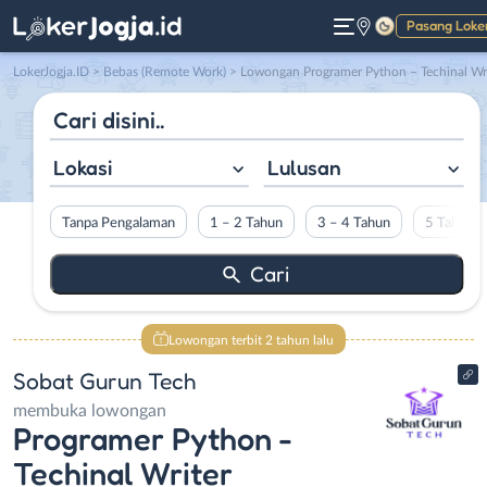
Pasang Loke
Gelap
LokerJogja.ID
>
Bebas (Remote Work)
> Lowongan Programer Python – Techinal Writer di Sobat Gurun Tec
Lokasi
Lulusan
Tanpa Pengalaman
1 – 2 Tahun
3 – 4 Tahun
5 Tahun L
Lowongan terbit 2 tahun lalu
Sobat Gurun Tech
membuka lowongan
Programer Python -
Techinal Writer