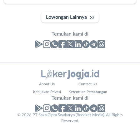
Lowongan Lainnya
Temukan kami di
Laporan
Lowongan
Administrasi
Bantul
Nama
About Us
Contact Us
Ahli
Bebas
Lengkap
*
Kebijakan Privasi
Ketentuan Pemasangan
Gizi
(Remote
Temukan kami di
Ahli
Work)
Kecantikan
Gunungkidul
© 2026 PT Saka Cipta Swakarya (Roocket Media). All Rights
No. Telp /
Analis
Kota
Reserved.
Email
WhatsApp
*
*
/
Jogja
Peneliti
Kulon
Kirim kode