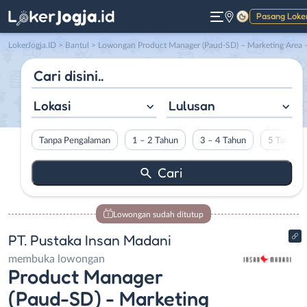
Pasang Loke
Gelap
LokerJogja.ID
>
Bantul
> Lowongan Product Manager (Paud-SD) – Marketing Area – Staf Promosi – Tenaga Ahli Produk IT di PT. Pustaka Insan Mada
Lokasi
Lulusan
Tanpa Pengalaman
1 – 2 Tahun
3 – 4 Tahun
5 Tahun L
Lowongan sudah ditutup
PT. Pustaka Insan Madani
membuka lowongan
Product Manager
(Paud-SD) - Marketing