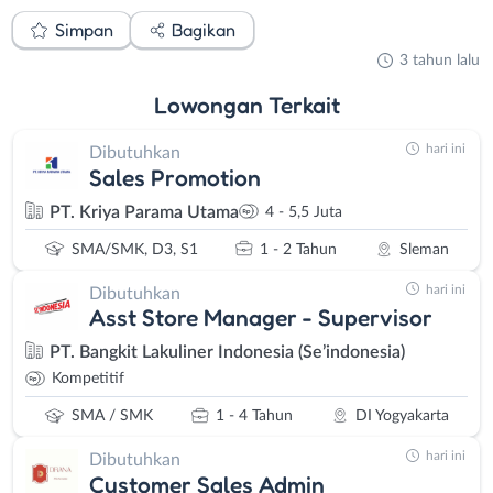
Simpan
Bagikan
3 tahun lalu
Lowongan
Terkait
hari ini
Dibutuhkan
Sales Promotion
PT. Kriya Parama Utama
4 - 5,5 Juta
SMA/SMK, D3, S1
1 - 2 Tahun
Sleman
hari ini
Dibutuhkan
Asst Store Manager - Supervisor
PT. Bangkit Lakuliner Indonesia (Se’indonesia)
Kompetitif
SMA / SMK
1 - 4 Tahun
DI Yogyakarta
hari ini
Dibutuhkan
Customer Sales Admin