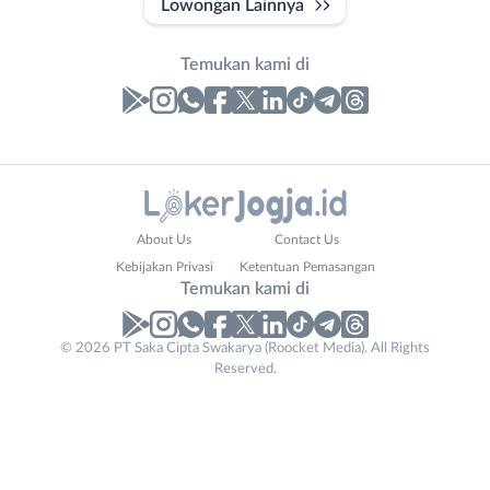
Lowongan Lainnya
Temukan kami di
Laporan
Lowongan
Administrasi
Bantul
Nama
About Us
Contact Us
Ahli
Bebas
Lengkap
*
Kebijakan Privasi
Ketentuan Pemasangan
Gizi
(Remote
Temukan kami di
Ahli
Work)
Kecantikan
Gunungkidul
© 2026 PT Saka Cipta Swakarya (Roocket Media). All Rights
No. Telp /
Analis
Kota
Reserved.
Email
WhatsApp
*
*
/
Jogja
Peneliti
Kulon
Kirim kode
Animator
Progo
Apoteker
Luar
Company