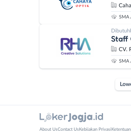
Caha
SMA 
Dibutuh
Staff
CV. 
SMA 
Low
Laporan
Lowongan
Administrasi
Bantul
Nama
About Us
Contact Us
Kebijakan Privasi
Ketentua