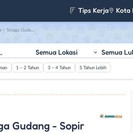
Tips Kerja
Kota 
 Engkel dan L300 di CV. Murah Jaya
Semua Lokasi
Semua Lu
aman
1 – 2 Tahun
3 – 4 Tahun
5 Tahun Lebih
ga Gudang - Sopir