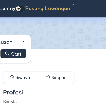
Lainnya
Pasang Lowongan
Gelap
lusan
Riwayat
Simpan
Profesi
Barista