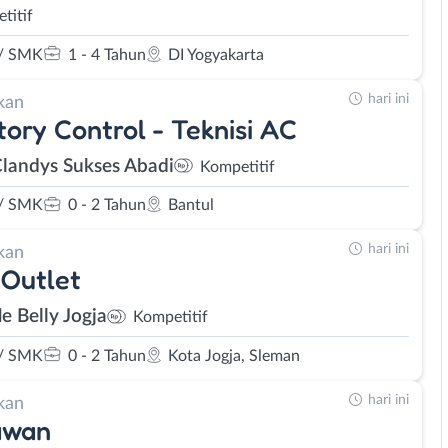
titif
/ SMK
1 - 4 Tahun
DI Yogyakarta
hari ini
kan
tory Control - Teknisi AC
Clandys Sukses Abadi
Kompetitif
/ SMK
0 - 2 Tahun
Bantul
hari ini
kan
Outlet
le Belly Jogja
Kompetitif
/ SMK
0 - 2 Tahun
Kota Jogja, Sleman
hari ini
kan
awan