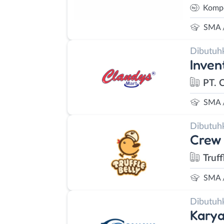
Kompe
SMA 
Dibutuh
Inven
PT. 
SMA 
Dibutuh
Crew 
Truff
SMA 
Dibutuh
Kary