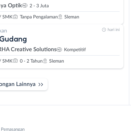
ya Optik
2 - 3 Juta
/ SMK
Tanpa Pengalaman
Sleman
hari ini
kan
 Gudang
RHA Creative Solutions
Kompetitif
/ SMK
0 - 2 Tahun
Sleman
ongan Lainnya
n Pemasangan