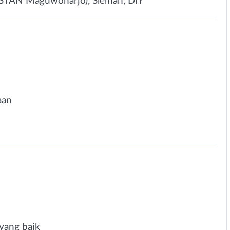
 STAN Maguwoharjo), Sleman, DIY
aan
yang baik