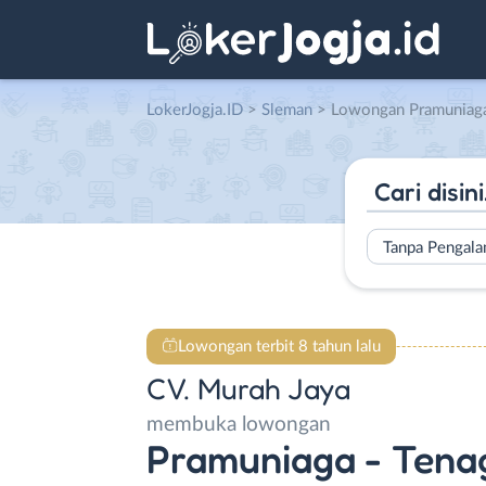
LokerJogja.ID
>
Sleman
> Lowongan Pramuniaga – Tenaga Gudang – Sopir Truk
Tanpa Pengal
Lowongan terbit 8 tahun lalu
CV. Murah Jaya
membuka lowongan
Pramuniaga - Tena