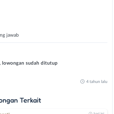
ung jawab
 lowongan sudah ditutup
4 tahun lalu
ongan
Terkait
hari ini