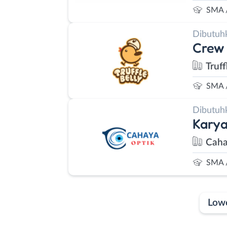
SMA 
Dibutuh
Crew 
Truff
SMA 
Dibutuh
Kary
Caha
SMA 
Low