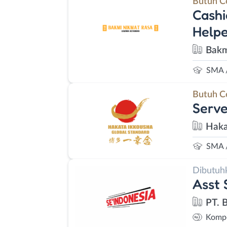
Butuh C
Cashi
Help
Bakm
SMA 
Butuh C
Serve
Haka
SMA 
Dibutuh
Asst 
PT. 
Kompe