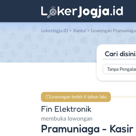
LokerJogja.ID
>
Bantul
> Lowongan Pramuniaga – Kasir
Tanpa Pengal
Lowongan terbit 4 tahun lalu
Fin Elektronik
membuka lowongan
Pramuniaga - Kasir