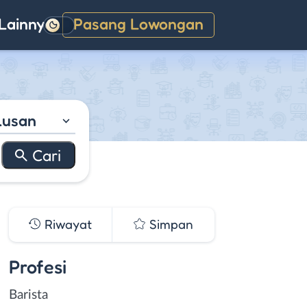
Lainnya
Pasang Lowongan
Gelap
lusan
Riwayat
Simpan
Profesi
Barista