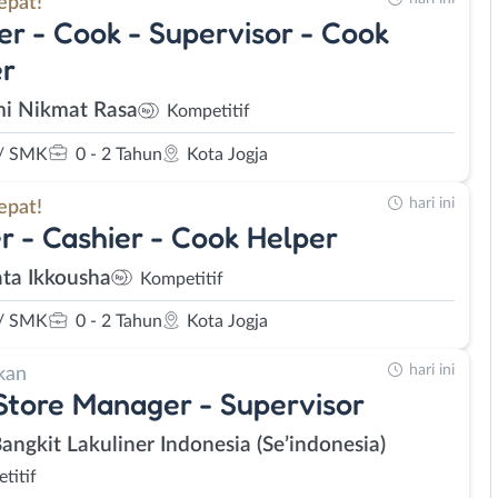
epat!
er - Cook - Supervisor - Cook
er
i Nikmat Rasa
Kompetitif
/ SMK
0 - 2 Tahun
Kota Jogja
hari ini
epat!
r - Cashier - Cook Helper
ta Ikkousha
Kompetitif
/ SMK
0 - 2 Tahun
Kota Jogja
hari ini
kan
Store Manager - Supervisor
Bangkit Lakuliner Indonesia (Se’indonesia)
titif