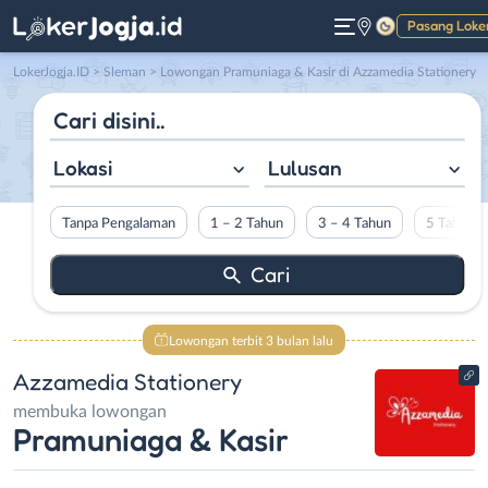
Pasang Loke
Gelap
LokerJogja.ID
>
Sleman
> Lowongan Pramuniaga & Kasir di Azzamedia Stationery
Lokasi
Lulusan
Tanpa Pengalaman
1 – 2 Tahun
3 – 4 Tahun
5 Tahun L
Lowongan terbit 3 bulan lalu
Azzamedia Stationery
membuka lowongan
Pramuniaga & Kasir