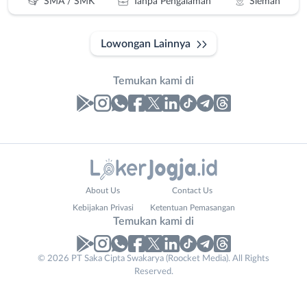
SMA / SMK
Tanpa Pengalaman
Sleman
Lowongan Lainnya
Temukan kami di
Laporan
Lowongan
Administrasi
Bantul
Nama
About Us
Contact Us
Ahli
Bebas
Lengkap
*
Kebijakan Privasi
Ketentuan Pemasangan
Gizi
(Remote
Temukan kami di
Ahli
Work)
Kecantikan
Gunungkidul
© 2026 PT Saka Cipta Swakarya (Roocket Media). All Rights
No. Telp /
Analis
Kota
Reserved.
Email
WhatsApp
*
*
/
Jogja
Peneliti
Kulon
Kirim kode