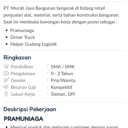
PT. Murah Jaya Bangunan bergerak di bidang retail
penjualan alat, material, serta bahan konstruksi bangunan.
Saat ini membuka lowongan kerja dengan posisi sebagai :
Pramuniaga
Driver Truck
Helper Gudang Logistik
Ringkasan
:
Pendidikan
SMA / SMK
:
Pengalaman
0 - 2 Tahun
:
Gender
Pria/Wanita
:
Besaran Gaji
Kompetitif
:
Lokasi Kerja
Sleman, DIY
Deskripsi
Pekerjaan
PRAMUNIAGA
Menjual produk dan melayani customer dengan sopan