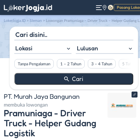
Pasang Loke
Gelap
LokerJogja.ID
>
Sleman
> Lowongan Pramuniaga – Driver Truck – Helper Gudang Logistik di PT. Murah Jaya Bangunan
Lokasi
Lulusan
Tanpa Pengalaman
1 – 2 Tahun
3 – 4 Tahun
5 Tahun L
PT. Murah Jaya Bangunan
membuka lowongan
Pramuniaga - Driver
Truck - Helper Gudang
Logistik