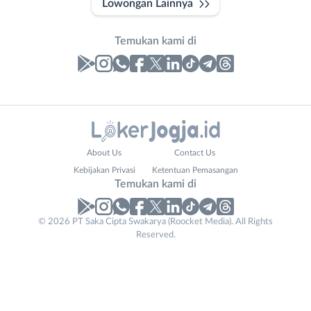
Lowongan Lainnya
Temukan kami di
Laporan
Lowongan
Administrasi
Bantul
Nama
About Us
Contact Us
Ahli
Bebas
Lengkap
*
Kebijakan Privasi
Ketentuan Pemasangan
Gizi
(Remote
Temukan kami di
Ahli
Work)
Kecantikan
Gunungkidul
© 2026 PT Saka Cipta Swakarya (Roocket Media). All Rights
No. Telp /
Analis
Kota
Reserved.
Email
WhatsApp
*
*
/
Jogja
Peneliti
Kulon
Kirim kode
Animator
Progo
Apoteker
Luar
Email