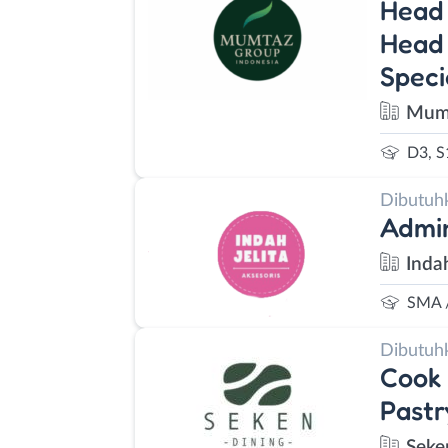
Head 
Head 
Speci
Mumt
D3, S
Dibutuh
Admin
Indah
SMA 
Dibutuh
Cook 
Pastr
Seke