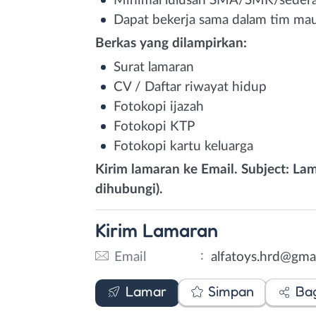
Minimal lulusan SMA/SMK/sedera
Dapat bekerja sama dalam tim ma
Berkas yang dilampirkan:
Surat lamaran
CV / Daftar riwayat hidup
Fotokopi ijazah
Fotokopi KTP
Fotokopi kartu keluarga
Kirim lamaran ke Email. Subject: Lama
dihubungi).
Kirim
Lamaran
:
Email
alfatoys.hrd@gma
Email
Lamar
Simpan
Ba