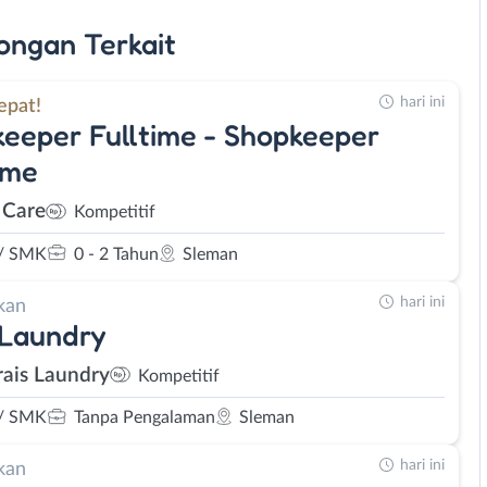
ongan
Terkait
hari ini
epat!
eeper Fulltime - Shopkeeper
ime
 Care
Kompetitif
/ SMK
0 - 2 Tahun
Sleman
hari ini
kan
 Laundry
rais Laundry
Kompetitif
/ SMK
Tanpa Pengalaman
Sleman
hari ini
kan