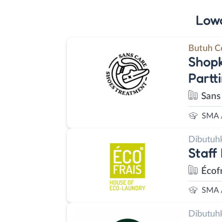
Low
Butuh C
Shopk
Partt
Sans
SMA 
Dibutuh
Staff
Écof
SMA 
Dibutuh