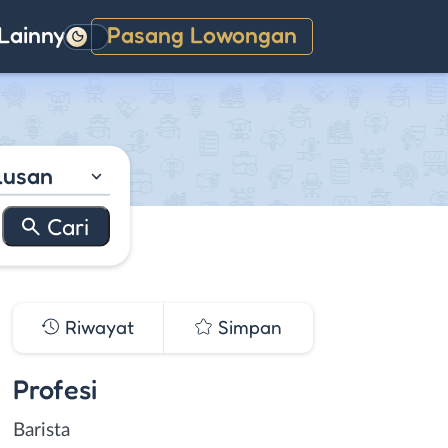
Lainnya
Pasang Lowongan
Gelap
lusan
Riwayat
Simpan
Profesi
Barista