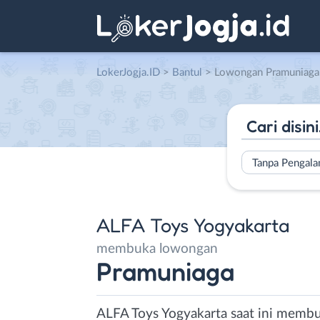
LokerJogja.ID
>
Bantul
> Lowongan Pramuniaga di ALF
Tanpa Pengal
ALFA Toys Yogyakarta
membuka lowongan
Pramuniaga
ALFA Toys Yogyakarta saat ini membu