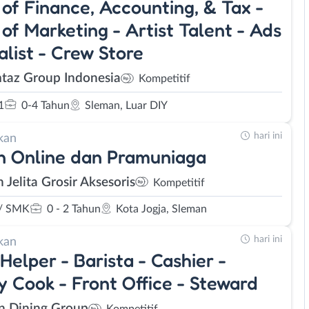
of Finance, Accounting, & Tax -
of Marketing - Artist Talent - Ads
alist - Crew Store
az Group Indonesia
Kompetitif
1
0-4 Tahun
Sleman, Luar DIY
hari ini
kan
 Online dan Pramuniaga
 Jelita Grosir Aksesoris
Kompetitif
/ SMK
0 - 2 Tahun
Kota Jogja, Sleman
hari ini
kan
Helper - Barista - Cashier -
y Cook - Front Office - Steward
n Dining Group