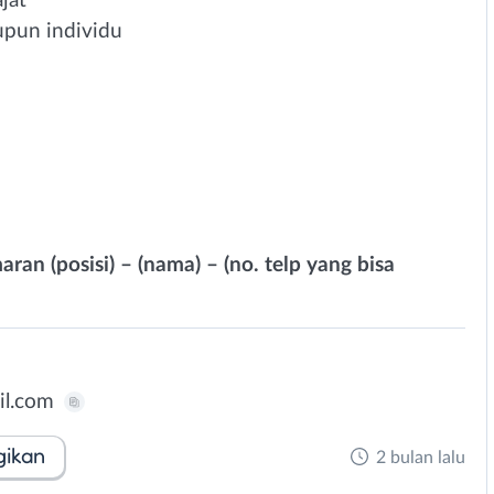
jat
upun individu
ran (posisi) – (nama) – (no. telp yang bisa
il.com
gikan
2 bulan lalu