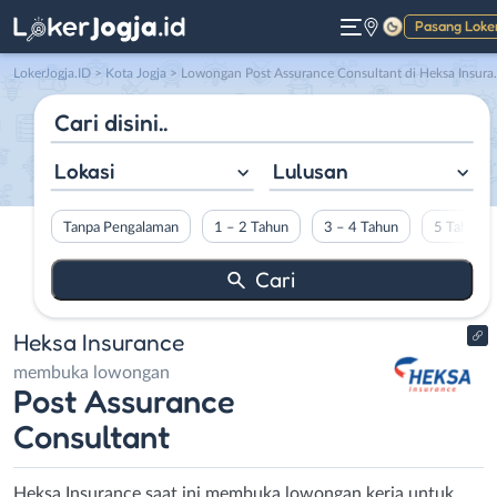
Pasang Loke
Gelap
LokerJogja.ID
>
Kota Jogja
> Lowongan Post Assurance Consultant di Heksa Insurance
Lokasi
Lulusan
Tanpa Pengalaman
1 – 2 Tahun
3 – 4 Tahun
5 Tahun L
Heksa Insurance
membuka lowongan
Post Assurance
Consultant
Heksa Insurance saat ini membuka lowongan kerja untuk