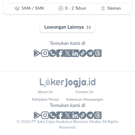
SMA / SMK
0 - 2 Tahun
Sleman
Lowongan Lainnya
Temukan kami di
Laporan
Lowongan
Administrasi
Bantul
Nama
About Us
Contact Us
Ahli
Bebas
Lengkap
*
Kebijakan Privasi
Ketentuan Pemasangan
Gizi
(Remote
Temukan kami di
Ahli
Work)
Kecantikan
Gunungkidul
© 2026 PT Saka Cipta Swakarya (Roocket Media). All Rights
No. Telp /
Analis
Kota
Reserved.
Email
WhatsApp
*
*
/
Jogja