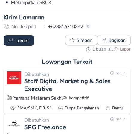
Melampirkan SKCK
Kirim
Lamaran
:
No. Telepon
+628816710342
WhatsApp
Simpan
Bagikan
Lamar
1 bulan lalu
Lapor
Lowongan
Terkait
hari ini
Dibutuhkan
Staff Digital Marketing & Sales
Executive
Yamaha Mataram Sakti
Kompetitif
SMA/SMK, D3, S1
Tanpa Pengalaman
Bantul
hari ini
Dibutuhkan
SPG Freelance