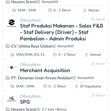
Heaven Scent
Kompetitif
SMA / SMK
0 - 2 Tahun
Sleman
hari ini
Dibutuhkan
Staf Produksi Makanan - Sales F&B
- Staf Delivery (Driver) - Staf
Pembelian - Admin Produksi
CV. Ultima Rasa Global
Kompetitif
SMA/SMK, D3, S1
0 - 2 Tahun
Sleman
hari ini
Dibutuhkan
Merchant Acquisition
PT. Danamas Insan Kreasi Andalan
Kompetitif
SMA / SMK
0 - 2 Tahun
DI Yogyakarta
hari ini
Dibutuhkan
SPG
Heaven Scent
2,7 Juta +Bonus