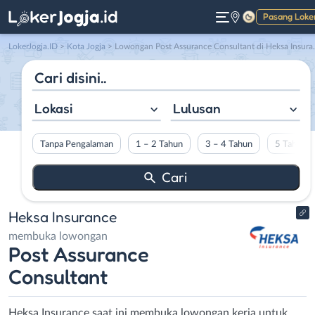
Pasang Loke
Gelap
LokerJogja.ID
>
Kota Jogja
> Lowongan Post Assurance Consultant di Heksa Insurance
Lokasi
Lulusan
Tanpa Pengalaman
1 – 2 Tahun
3 – 4 Tahun
5 Tahun L
Heksa Insurance
membuka lowongan
Post Assurance
Consultant
Heksa Insurance saat ini membuka lowongan kerja untuk