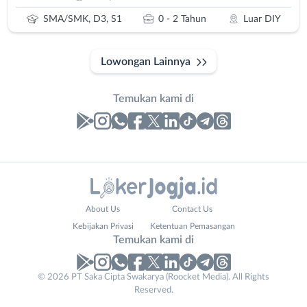
SMA/SMK, D3, S1
0 - 2 Tahun
Luar DIY
Lowongan Lainnya
Temukan kami di
Laporan
Lowongan
Administrasi
Bantul
Email
Nama
About Us
Contact Us
Ahli
Bebas
Address
Lengkap
*
*
Kebijakan Privasi
Ketentuan Pemasangan
Gizi
(Remote
Temukan kami di
Ahli
Work)
Kecantikan
Gunungkidul
© 2026 PT Saka Cipta Swakarya (Roocket Media). All Rights
No. Telp /
Analis
Kota
Reserved.
Email
WhatsApp
*
*
/
Jogja