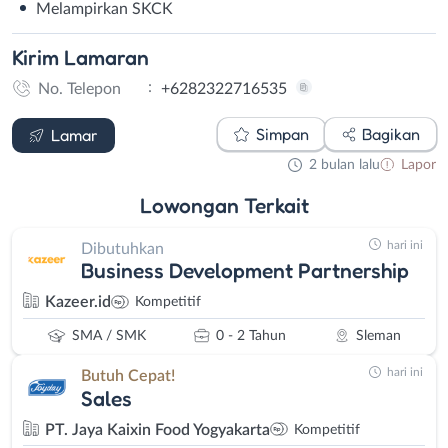
Melampirkan SKCK
Kirim
Lamaran
:
No. Telepon
+6282322716535
WhatsApp
Simpan
Bagikan
Lamar
2 bulan lalu
Lapor
Lowongan
Terkait
hari ini
Dibutuhkan
Business Development Partnership
Kazeer.id
Kompetitif
SMA / SMK
0 - 2 Tahun
Sleman
hari ini
Butuh Cepat!
Sales
PT. Jaya Kaixin Food Yogyakarta
Kompetitif