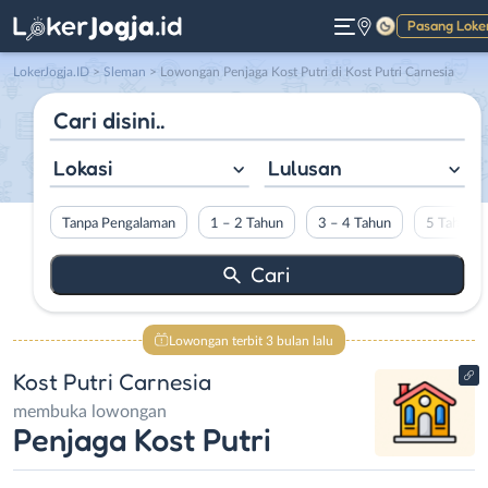
Pasang Loke
Gelap
LokerJogja.ID
>
Sleman
> Lowongan Penjaga Kost Putri di Kost Putri Carnesia
Lokasi
Lulusan
Tanpa Pengalaman
1 – 2 Tahun
3 – 4 Tahun
5 Tahun L
Lowongan terbit 3 bulan lalu
Kost Putri Carnesia
membuka lowongan
Penjaga Kost Putri