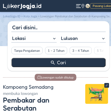
Pasang Loke
Gelap
LokerJogja.ID
>
Kota Jogja
> Lowongan Pembakar dan Serabutan di Kampoeng Semadang
Lokasi
Lulusan
Tanpa Pengalaman
1 – 2 Tahun
3 – 4 Tahun
5 Tahun L
Lowongan sudah ditutup
Kampoeng Semadang
membuka lowongan
Pembakar dan
Serabutan