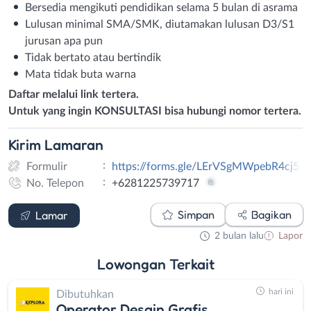
Bersedia mengikuti pendidikan selama 5 bulan di asrama
Lulusan minimal SMA/SMK, diutamakan lulusan D3/S1
jurusan apa pun
Tidak bertato atau bertindik
Mata tidak buta warna
Daftar melalui link tertera.
Untuk yang ingin KONSULTASI bisa hubungi nomor tertera.
Kirim
Lamaran
:
Formulir
https://forms.gle/LErVSgMWpebR4cj58
:
No. Telepon
+6281225739717
Formulir
WhatsApp
Simpan
Bagikan
Lamar
2 bulan lalu
Lapor
Lowongan
Terkait
hari ini
Dibutuhkan
Operator Desain Grafis