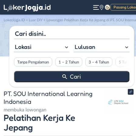
Pasang Loke
Gelap
LokerJogja.ID
>
Luar DIY
> Lowongan Pelatihan Kerja Ke Jepang di PT. SOU International Learning Indonesia
Lokasi
Lulusan
Tanpa Pengalaman
1 – 2 Tahun
3 – 4 Tahun
5 Tahun L
PT. SOU International Learning
Indonesia
membuka lowongan
Pelatihan Kerja Ke
Jepang