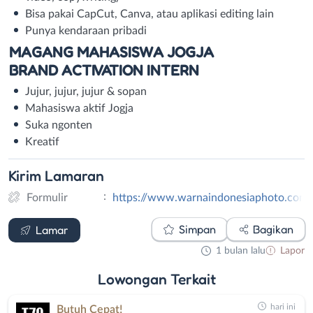
Bisa pakai CapCut, Canva, atau aplikasi editing lain
Punya kendaraan pribadi
MAGANG MAHASISWA JOGJA
BRAND ACTIVATION INTERN
Jujur, jujur, jujur & sopan
Mahasiswa aktif Jogja
Suka ngonten
Kreatif
Kirim
Lamaran
:
Formulir
https://www.warnaindonesiaphoto.com/
Formulir
Simpan
Bagikan
Lamar
1 bulan lalu
Lapor
Lowongan
Terkait
hari ini
Butuh Cepat!