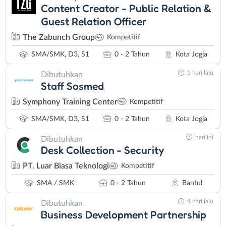
Content Creator - Public Relation &
Guest Relation Officer
The Zabunch Group
Kompetitif
SMA/SMK, D3, S1
0 - 2 Tahun
Kota Jogja
1 hari lalu
Dibutuhkan
Staff Sosmed
Symphony Training Center
Kompetitif
SMA/SMK, D3, S1
0 - 2 Tahun
Kota Jogja
hari ini
Dibutuhkan
Desk Collection - Security
PT. Luar Biasa Teknologi
Kompetitif
SMA / SMK
0 - 2 Tahun
Bantul
4 hari lalu
Dibutuhkan
Business Development Partnership