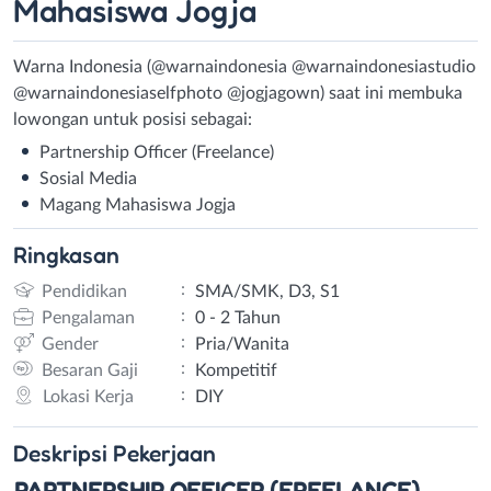
Mahasiswa Jogja
Warna Indonesia (@warnaindonesia @warnaindonesiastudio
@warnaindonesiaselfphoto @jogjagown) saat ini membuka
lowongan untuk posisi sebagai:
Partnership Officer (Freelance)
Sosial Media
Magang Mahasiswa Jogja
Ringkasan
:
Pendidikan
SMA/SMK, D3, S1
:
Pengalaman
0 - 2 Tahun
:
Gender
Pria/Wanita
:
Besaran Gaji
Kompetitif
:
Lokasi Kerja
DIY
Deskripsi
Pekerjaan
PARTNERSHIP OFFICER (FREELANCE)