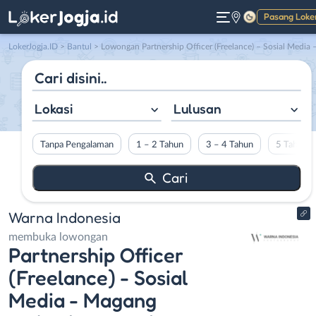
Pasang Loke
Gelap
LokerJogja.ID
>
Bantul
> Lowongan Partnership Officer (Freelance) – Sosial Media – Magang Mahasiswa Jogja di Warna Indonesi
Lokasi
Lulusan
Tanpa Pengalaman
1 – 2 Tahun
3 – 4 Tahun
5 Tahun L
Warna Indonesia
membuka lowongan
Partnership Officer
(Freelance) - Sosial
Media - Magang