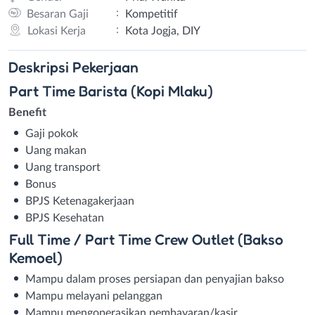
:
Besaran Gaji
Kompetitif
:
Lokasi Kerja
Kota Jogja, DIY
Deskripsi
Pekerjaan
Part Time Barista (Kopi Mlaku)
Benefit
Gaji pokok
Uang makan
Uang transport
Bonus
BPJS Ketenagakerjaan
BPJS Kesehatan
Full Time / Part Time Crew Outlet (Bakso
Kemoel)
Mampu dalam proses persiapan dan penyajian bakso
Mampu melayani pelanggan
Mampu mengoperasikan pembayaran/kasir