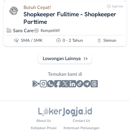
hari ini
Butuh Cepat!
Shopkeeper Fulltime - Shopkeeper
Parttime
Sans Care
Kompetitif
SMA / SMK
0 - 2 Tahun
Sleman
Lowongan Lainnya
Temukan kami di
Laporan
Lowongan
Administrasi
Bantul
Nama
About Us
Contact Us
Ahli
Bebas
Lengkap
*
Kebijakan Privasi
Ketentuan Pemasangan