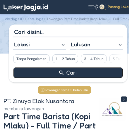
Pasang Loke
Gelap
LokerJogja.ID
>
Kota Jogja
> Lowongan Part Time Barista (Kopi Mlaku) – Full Time / Part Time Crew Outlet (Bakso Kemoel) – Penjaga Outlet (Tahu Go Notoprajan) di PT. Zinuya Elok Nusanta
Lokasi
Lulusan
Tanpa Pengalaman
1 – 2 Tahun
3 – 4 Tahun
5 Tahun L
Lowongan terbit 3 bulan lalu
PT. Zinuya Elok Nusantara
membuka lowongan
Part Time Barista (Kopi
Mlaku) - Full Time / Part