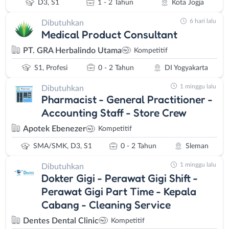
D3, S1
1 - 2 Tahun
Kota Jogja
6 hari lalu
Dibutuhkan
Medical Product Consultant
PT. GRA Herbalindo Utama
Kompetitif
S1, Profesi
0 - 2 Tahun
DI Yogyakarta
1 minggu lalu
Dibutuhkan
Pharmacist - General Practitioner -
Accounting Staff - Store Crew
Apotek Ebenezer
Kompetitif
SMA/SMK, D3, S1
0 - 2 Tahun
Sleman
1 minggu lalu
Dibutuhkan
Dokter Gigi - Perawat Gigi Shift -
Perawat Gigi Part Time - Kepala
Cabang - Cleaning Service
Dentes Dental Clinic
Kompetitif