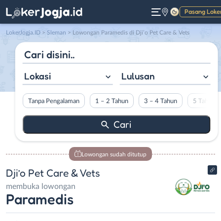
Pasang Loke
Gelap
LokerJogja.ID
>
Sleman
> Lowongan Paramedis di Dji’o Pet Care & Vets
Lokasi
Lulusan
Tanpa Pengalaman
1 – 2 Tahun
3 – 4 Tahun
5 Tahun L
Lowongan sudah ditutup
Dji’o Pet Care & Vets
membuka lowongan
Paramedis