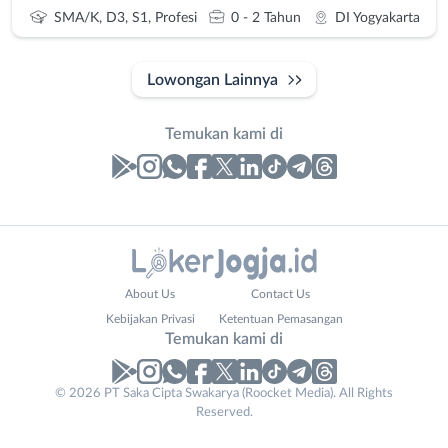
SMA/K, D3, S1, Profesi
0 - 2 Tahun
DI Yogyakarta
Lowongan Lainnya
Temukan kami di
Laporan
Lowongan
Administrasi
Bantul
Email
Nama
About Us
Contact Us
Ahli
Bebas
Address
Lengkap
*
*
Kebijakan Privasi
Ketentuan Pemasangan
Gizi
(Remote
Temukan kami di
Ahli
Work)
Kecantikan
Gunungkidul
© 2026 PT Saka Cipta Swakarya (Roocket Media). All Rights
No. Telp /
Analis
Kota
Reserved.
Email
WhatsApp
*
*
/
Jogja