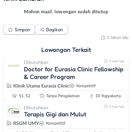
Mohon maaf, lowongan sudah ditutup
Simpan
Bagikan
1 tahun lalu
Lowongan
Terkait
3 hari lalu
Dibutuhkan
Doctor for Eurasia Clinic Fellowship
& Career Program
Klinik Utama Eurasia Clinic
Kompetitif
S1, S2
Tanpa Pengalaman
DI Yogyakarta
5 hari lalu
Dibutuhkan
Terapis Gigi dan Mulut
RSGM UMY
Kompetitif