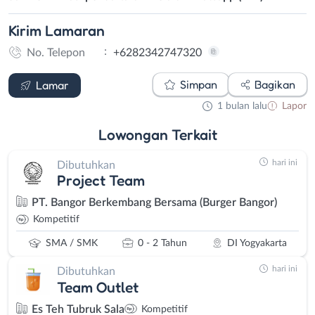
Kirim
Lamaran
:
No. Telepon
+6282342747320
WhatsApp
Simpan
Bagikan
Lamar
1 bulan lalu
Lapor
Lowongan
Terkait
hari ini
Dibutuhkan
Project Team
PT. Bangor Berkembang Bersama (Burger Bangor)
Kompetitif
SMA / SMK
0 - 2 Tahun
DI Yogyakarta
hari ini
Dibutuhkan
Team Outlet
Es Teh Tubruk Sala
Kompetitif