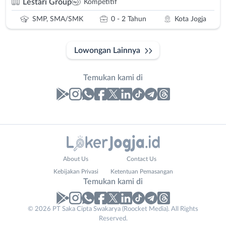
Lestari Group
Kompetitif
SMP, SMA/SMK
0 - 2 Tahun
Kota Jogja
Lowongan Lainnya
Temukan kami di
Laporan
Lowongan
Administrasi
Bantul
Nama
About Us
Contact Us
Ahli
Bebas
Lengkap
*
Kebijakan Privasi
Ketentuan Pemasangan
Gizi
(Remote
Temukan kami di
Ahli
Work)
Kecantikan
Gunungkidul
© 2026 PT Saka Cipta Swakarya (Roocket Media). All Rights
No. Telp /
Analis
Kota
Reserved.
Email
WhatsApp
*
*