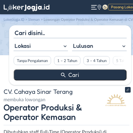
Pasang Loke
Gelap
LokerJogja.ID
>
Sleman
> Lowongan Operator Produksi & Operator Kemasan di CV. Cahaya Sinar Teran
Lokasi
Lulusan
Tanpa Pengalaman
1 – 2 Tahun
3 – 4 Tahun
5 Tahun L
CV. Cahaya Sinar Terang
membuka lowongan
Operator Produksi &
Operator Kemasan
Dibutuhkan staff Full-Time (Operator Produksi) di