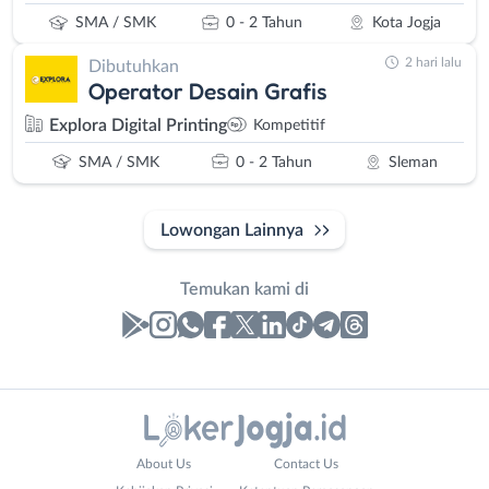
SMA / SMK
0 - 2 Tahun
Kota Jogja
2 hari lalu
Dibutuhkan
Operator Desain Grafis
Explora Digital Printing
Kompetitif
SMA / SMK
0 - 2 Tahun
Sleman
Lowongan Lainnya
Temukan kami di
Laporan
Lowongan
Administrasi
Bantul
Nama
About Us
Contact Us
Ahli
Bebas
Lengkap
*