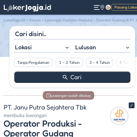
Pasang Loke
Gelap
LokerJogja.ID
>
Sleman
> Lowongan Operator Produksi – Operator Gudang di PT. Janu Putra Sejahtera Tbk
Lokasi
Lulusan
Tanpa Pengalaman
1 – 2 Tahun
3 – 4 Tahun
5 Tahun L
Lowongan sudah ditutup
PT. Janu Putra Sejahtera Tbk
membuka lowongan
Operator Produksi -
Operator Gudang