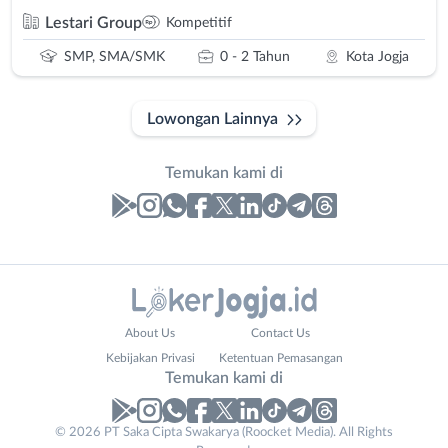
Lestari Group
Kompetitif
SMP, SMA/SMK
0 - 2 Tahun
Kota Jogja
Lowongan Lainnya
Temukan kami di
Laporan
Lowongan
Administrasi
Bantul
Nama
About Us
Contact Us
Ahli
Bebas
Lengkap
*
Kebijakan Privasi
Ketentuan Pemasangan
Gizi
(Remote
Temukan kami di
Ahli
Work)
Kecantikan
Gunungkidul
© 2026 PT Saka Cipta Swakarya (Roocket Media). All Rights
No. Telp /
Analis
Kota