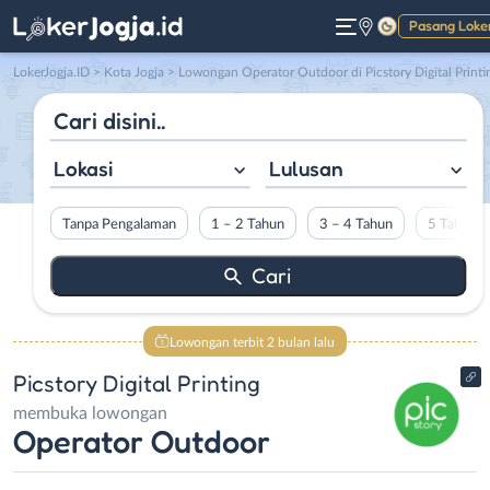
Pasang Loke
Gelap
LokerJogja.ID
>
Kota Jogja
> Lowongan Operator Outdoor di Picstory Digital Printi
Lokasi
Lulusan
Tanpa Pengalaman
1 – 2 Tahun
3 – 4 Tahun
5 Tahun L
Lowongan terbit 2 bulan lalu
Picstory Digital Printing
membuka lowongan
Operator Outdoor