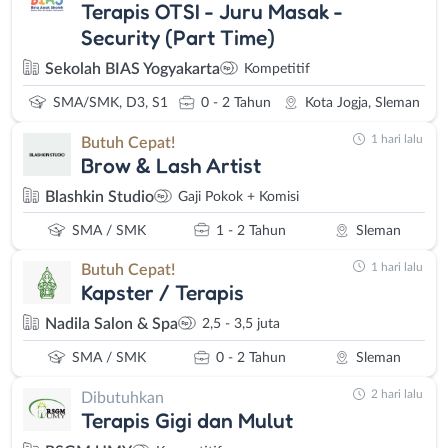
Terapis OTSI - Juru Masak -
Security (Part Time)
Sekolah BIAS Yogyakarta
Kompetitif
SMA/SMK, D3, S1
0 - 2 Tahun
Kota Jogja, Sleman
1 hari lalu
Butuh Cepat!
Brow & Lash Artist
Blashkin Studio
Gaji Pokok + Komisi
SMA / SMK
1 - 2 Tahun
Sleman
1 hari lalu
Butuh Cepat!
Kapster / Terapis
Nadila Salon & Spa
2,5 - 3,5 juta
SMA / SMK
0 - 2 Tahun
Sleman
2 hari lalu
Dibutuhkan
Terapis Gigi dan Mulut