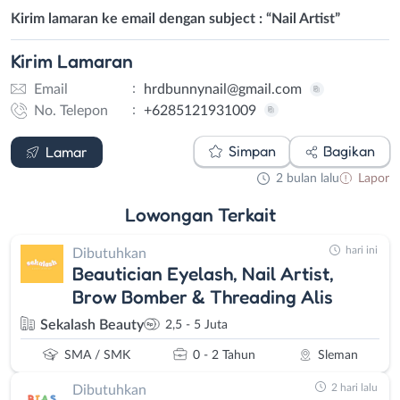
Kirim lamaran ke email dengan subject : “Nail Artist”
Kirim
Lamaran
:
Email
hrdbunnynail@gmail.com
:
No. Telepon
+6285121931009
Email
WhatsApp
Simpan
Bagikan
Lamar
2 bulan lalu
Lapor
Lowongan
Terkait
hari ini
Dibutuhkan
Beautician Eyelash, Nail Artist,
Brow Bomber & Threading Alis
Sekalash Beauty
2,5 - 5 Juta
SMA / SMK
0 - 2 Tahun
Sleman
2 hari lalu
Dibutuhkan