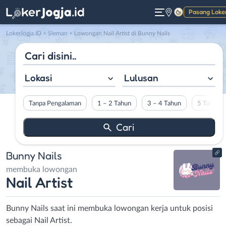
Pasang Loke
Gelap
LokerJogja.ID
>
Sleman
> Lowongan Nail Artist di Bunny Nails
Lokasi
Lulusan
Tanpa Pengalaman
1 – 2 Tahun
3 – 4 Tahun
5 Tahun L
Bunny Nails
membuka lowongan
Nail Artist
Bunny Nails saat ini membuka lowongan kerja untuk posisi
sebagai Nail Artist.