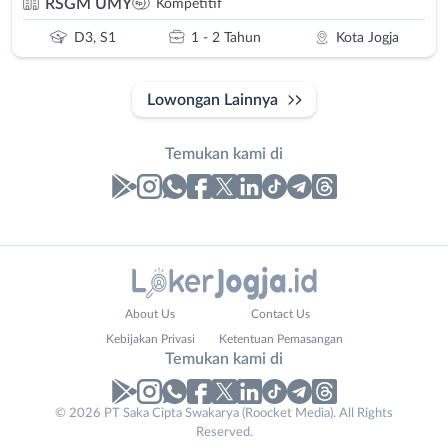
RSGM UMY
Kompetitif
D3, S1
1 - 2 Tahun
Kota Jogja
Lowongan Lainnya
Temukan kami di
Laporan
Lowongan
Administrasi
Bantul
Nama
About Us
Contact Us
Ahli
Bebas
Lengkap
*
Kebijakan Privasi
Ketentuan Pemasangan
Gizi
(Remote
Temukan kami di
Ahli
Work)
Kecantikan
Gunungkidul
© 2026 PT Saka Cipta Swakarya (Roocket Media). All Rights
No. Telp /
Analis
Kota
Reserved.
Email
WhatsApp
*
*