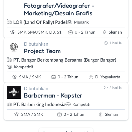
Fotografer/Videografer -
Marketing/Desain Grafis
LOR (Land Of Rally) Padel
Menarik
SMP, SMA/SMK, D3, S1
0 - 2 Tahun
Sleman
1 hari lalu
Dibutuhkan
Project Team
PT. Bangor Berkembang Bersama (Burger Bangor)
Kompetitif
SMA / SMK
0 - 2 Tahun
DI Yogyakarta
2 hari lalu
Dibutuhkan
Barberman - Kapster
PT. Barberking Indonesia
Kompetitif
SMA / SMK
0 - 2 Tahun
Sleman