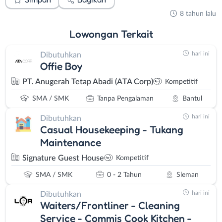
8 tahun lalu
Lowongan
Terkait
hari ini
Dibutuhkan
Offie Boy
PT. Anugerah Tetap Abadi (ATA Corp)
Kompetitif
SMA / SMK
Tanpa Pengalaman
Bantul
hari ini
Dibutuhkan
Casual Housekeeping - Tukang
Maintenance
Signature Guest House
Kompetitif
SMA / SMK
0 - 2 Tahun
Sleman
hari ini
Dibutuhkan
Waiters/Frontliner - Cleaning
Service - Commis Cook Kitchen -