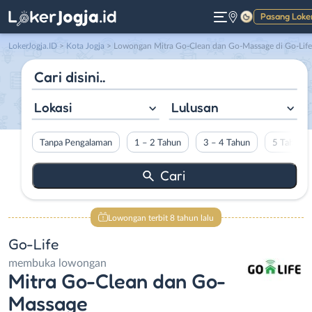
Pasang Loke
Gelap
LokerJogja.ID
>
Kota Jogja
> Lowongan Mitra Go-Clean dan Go-Massage di Go-Life
Lokasi
Lulusan
Tanpa Pengalaman
1 – 2 Tahun
3 – 4 Tahun
5 Tahun L
Lowongan terbit 8 tahun lalu
Go-Life
membuka lowongan
Mitra Go-Clean dan Go-
Massage