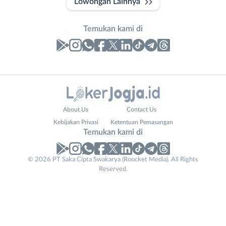
Lowongan Lainnya
Temukan kami di
Laporan
Lowongan
Administrasi
Bantul
Nama
About Us
Contact Us
Ahli
Bebas
Lengkap
*
Kebijakan Privasi
Ketentuan Pemasangan
Gizi
(Remote
Temukan kami di
Ahli
Work)
Kecantikan
Gunungkidul
© 2026 PT Saka Cipta Swakarya (Roocket Media). All Rights
No. Telp /
Analis
Kota
Reserved.
Email
WhatsApp
*
*
/
Jogja
Peneliti
Kulon
Kirim kode
Animator
Progo
Apoteker
Luar
Business