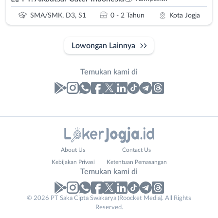
SMA/SMK, D3, S1
0 - 2 Tahun
Kota Jogja
Lowongan Lainnya
Temukan kami di
Laporan
Lowongan
Administrasi
Bantul
Nama
About Us
Contact Us
Ahli
Bebas
Lengkap
*
Kebijakan Privasi
Ketentuan Pemasangan
Gizi
(Remote
Temukan kami di
Ahli
Work)
Kecantikan
Gunungkidul
© 2026 PT Saka Cipta Swakarya (Roocket Media). All Rights
No. Telp /
Analis
Kota
Reserved.
Email
WhatsApp
*
*
/
Jogja