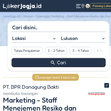
Pasang Loke
Gelap
LokerJogja.ID
>
Sleman
> Lowongan Marketing – Staff Menejemen Resiko dan Kepatuhan di PT. BPR Danagung Bakti
Lokasi
Lulusan
Tanpa Pengalaman
1 – 2 Tahun
3 – 4 Tahun
5 Tahun L
Lowongan terbit 3 tahun lalu
PT. BPR Danagung Bakti
membuka lowongan
Marketing - Staff
Menejemen Resiko dan