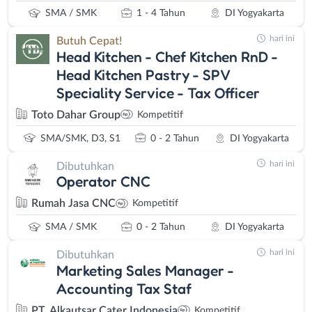
SMA / SMK
1 - 4 Tahun
DI Yogyakarta
hari ini
Butuh Cepat!
Head Kitchen - Chef Kitchen RnD -
Head Kitchen Pastry - SPV
Speciality Service - Tax Officer
Toto Dahar Group
Kompetitif
SMA/SMK, D3, S1
0 - 2 Tahun
DI Yogyakarta
hari ini
Dibutuhkan
Operator CNC
Rumah Jasa CNC
Kompetitif
SMA / SMK
0 - 2 Tahun
DI Yogyakarta
hari ini
Dibutuhkan
Marketing Sales Manager -
Accounting Tax Staf
PT. Alkautsar Cater Indonesia
Kompetitif