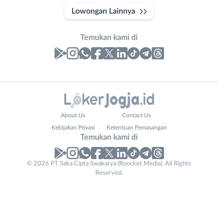
Lowongan Lainnya
Temukan kami di
Laporan
Lowongan
Administrasi
Bantul
Nama
About Us
Contact Us
Ahli
Bebas
Lengkap
*
Kebijakan Privasi
Ketentuan Pemasangan
Gizi
(Remote
Temukan kami di
Ahli
Work)
Kecantikan
Gunungkidul
© 2026 PT Saka Cipta Swakarya (Roocket Media). All Rights
No. Telp /
Analis
Kota
Reserved.
Email
WhatsApp
*
*
/
Jogja
Peneliti
Kulon
Kirim kode
Animator
Progo
Apoteker
Luar