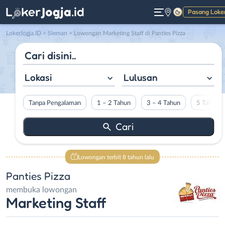
Pasang Loke
Gelap
LokerJogja.ID
>
Sleman
> Lowongan Marketing Staff di Panties Pizza
Lokasi
Lulusan
Tanpa Pengalaman
1 – 2 Tahun
3 – 4 Tahun
5 Tahun L
Lowongan terbit 8 tahun lalu
Panties Pizza
membuka lowongan
Marketing Staff