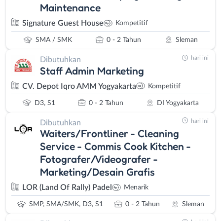
Maintenance
Signature Guest House
Kompetitif
SMA / SMK
0 - 2 Tahun
Sleman
hari ini
Dibutuhkan
Staff Admin Marketing
CV. Depot Iqro AMM Yogyakarta
Kompetitif
D3, S1
0 - 2 Tahun
DI Yogyakarta
hari ini
Dibutuhkan
Waiters/Frontliner - Cleaning
Service - Commis Cook Kitchen -
Fotografer/Videografer -
Marketing/Desain Grafis
LOR (Land Of Rally) Padel
Menarik
SMP, SMA/SMK, D3, S1
0 - 2 Tahun
Sleman