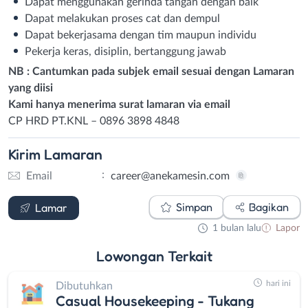
Dapat menggunakan gerinda tangan dengan baik
Dapat melakukan proses cat dan dempul
Dapat bekerjasama dengan tim maupun individu
Pekerja keras, disiplin, bertanggung jawab
NB : Cantumkan pada subjek email sesuai dengan Lamaran
yang diisi
Kami hanya menerima surat lamaran via email
CP HRD PT.KNL – 0896 3898 4848
Kirim
Lamaran
:
Email
career@anekamesin.com
Email
Simpan
Bagikan
Lamar
1 bulan lalu
Lapor
Lowongan
Terkait
hari ini
Dibutuhkan
Casual Housekeeping - Tukang