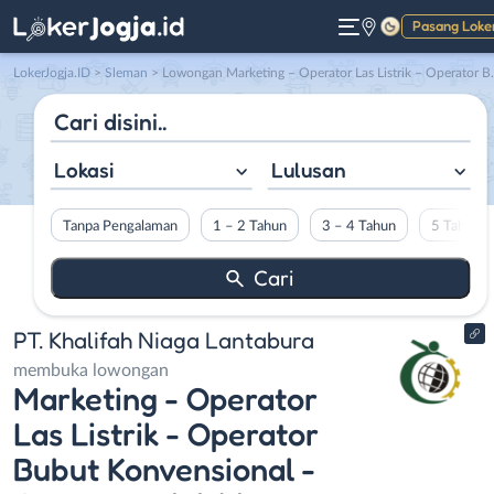
Pasang Loke
Gelap
LokerJogja.ID
>
Sleman
> Lowongan Marketing – Operator Las Listrik – Operator Bubut Konvensional – Operator Finishing di PT. Khalifah Niaga Lantabura
Lokasi
Lulusan
Tanpa Pengalaman
1 – 2 Tahun
3 – 4 Tahun
5 Tahun L
PT. Khalifah Niaga Lantabura
membuka lowongan
Marketing - Operator
Las Listrik - Operator
Bubut Konvensional -