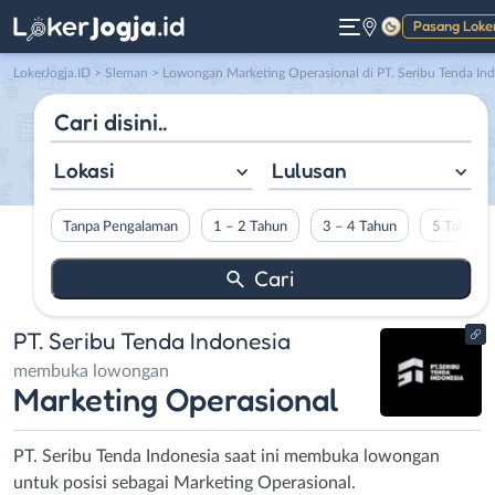
Pasang Loke
Gelap
LokerJogja.ID
>
Sleman
> Lowongan Marketing Operasional di PT. Seribu Tenda Indonesia
Lokasi
Lulusan
Tanpa Pengalaman
1 – 2 Tahun
3 – 4 Tahun
5 Tahun L
PT. Seribu Tenda Indonesia
membuka lowongan
Marketing Operasional
PT. Seribu Tenda Indonesia saat ini membuka lowongan
untuk posisi sebagai Marketing Operasional.