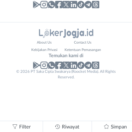
Laporan
Lowongan
Administrasi
Bantul
Nama
About Us
Contact Us
Ahli
Bebas
Lengkap
*
Kebijakan Privasi
Ketentuan Pemasangan
Gizi
(Remote
Temukan kami di
Ahli
Work)
Kecantikan
Gunungkidul
© 2026 PT Saka Cipta Swakarya (Roocket Media). All Rights
No. Telp /
Analis
Kota
Reserved.
Email
WhatsApp
*
*
/
Jogja
Peneliti
Kulon
Kirim kode
Animator
Progo
Apoteker
Luar
Website
Arsitek
DIY
Tidak
URL
*
Asisten
Sleman
bisa
Baker
mengirimkan
Filter
Riwayat
Simpan
Barista