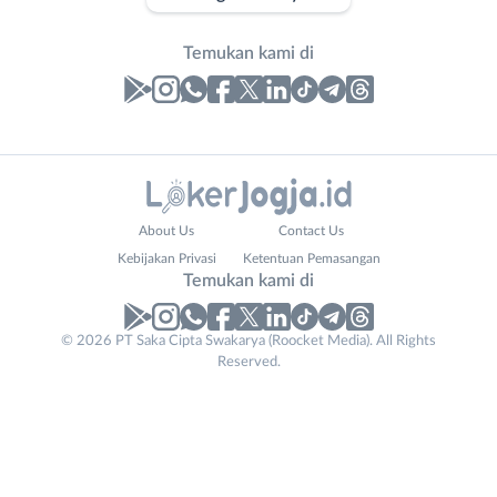
Temukan kami di
Laporan
Lowongan
Administrasi
Bantul
Nama
About Us
Contact Us
Ahli
Bebas
Lengkap
*
Kebijakan Privasi
Ketentuan Pemasangan
Gizi
(Remote
Temukan kami di
Ahli
Work)
Kecantikan
Gunungkidul
© 2026 PT Saka Cipta Swakarya (Roocket Media). All Rights
No. Telp /
Analis
Kota
Reserved.
Email
WhatsApp
*
*
/
Jogja
Peneliti
Kulon
Kirim kode
Animator
Progo
Apoteker
Luar
Business
Arsitek
DIY
Tidak