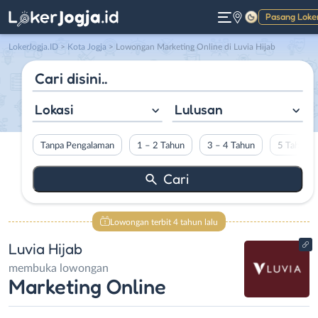
Pasang Loke
Gelap
LokerJogja.ID
>
Kota Jogja
> Lowongan Marketing Online di Luvia Hijab
Lokasi
Lulusan
Tanpa Pengalaman
1 – 2 Tahun
3 – 4 Tahun
5 Tahun L
Lowongan terbit 4 tahun lalu
Luvia Hijab
membuka lowongan
Marketing Online